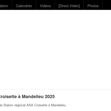
lalom
Calendrier
Vidéos
[Direct Vidéo]
Photos
oisette à Mandelieu 2025
3e Slalom régional ASA Croisette à Mandelieu
.