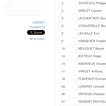
r
2
DUCROCQ Philipp
a
l
4
VARLET Laurent
l
5
LECHERTIER Vinc
y
CONTACT
e
6
COQUERELLE Nico
|
Facebook
X
:
8
LECAILLE Eric
N
e
Mentions légales
9
HANQUIER Frederi
w
10
MOUQUET Benoit
s
,
14
BOITEUX Régis
r
15
ANDRIEUX Vincen
é
s
17
VARLET Anthony
u
18
FLAVENOT Emman
l
t
24
LUSARDI Leonard
a
25
ORTEGA Christian
t
s
27
DESAINT BOUVILLE
,