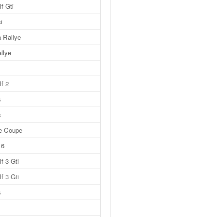
f Gti
i
 Rallye
llye
f 2
s
s
e Coupe
16
f 3 Gti
f 3 Gti
s