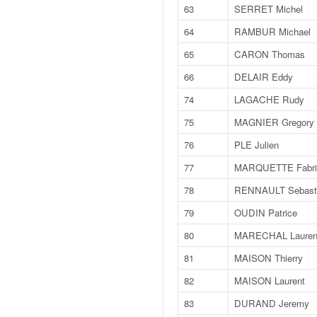
q
63
SERRET Michel
u
64
RAMBUR Michael
e
r
65
CARON Thomas
a
66
DELAIR Eddy
l
l
74
LAGACHE Rudy
y
75
MAGNIER Gregory
e
d
76
PLE Julien
u
W
77
MARQUETTE Fabri
R
78
RENNAULT Sebast
C
,
79
OUDIN Patrice
d
80
MARECHAL Lauren
e
l
81
MAISON Thierry
'
82
MAISON Laurent
E
R
83
DURAND Jeremy