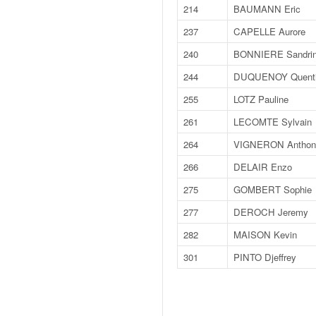
o
214
BAUMANN Eric
u
237
CAPELLE Aurore
p
e
240
BONNIERE Sandri
d
244
DUQUENOY Quent
e
F
255
LOTZ Pauline
r
261
LECOMTE Sylvain
a
n
264
VIGNERON Anthon
c
266
DELAIR Enzo
e
e
275
GOMBERT Sophie
t
277
DEROCH Jeremy
a
u
282
MAISON Kevin
s
301
PINTO Djeffrey
s
i
t
o