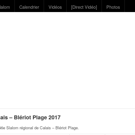
lalom
Calendrier
Vidéos
[Direct Vidéo]
Photos
is – Blériot Plage 2017
6e Slalom régional de Calais – Blériot Plage
.