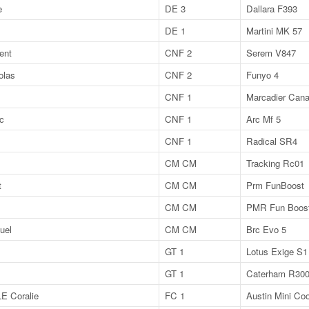
e
DE 3
Dallara F393
DE 1
Martini MK 57
ent
CNF 2
Serem V847
las
CNF 2
Funyo 4
CNF 1
Marcadier Can
c
CNF 1
Arc Mf 5
CNF 1
Radical SR4
CM CM
Tracking Rc01
t
CM CM
Prm FunBoost
CM CM
PMR Fun Boos
uel
CM CM
Brc Evo 5
GT 1
Lotus Exige S1
GT 1
Caterham R30
 Coralie
FC 1
Austin Mini Co