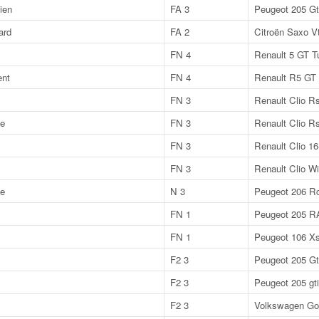
ien
FA 3
Peugeot 205 Gt
ard
FA 2
Citroën Saxo V
FN 4
Renault 5 GT T
nt
FN 4
Renault R5 GT 
FN 3
Renault Clio R
e
FN 3
Renault Clio R
FN 3
Renault Clio 1
FN 3
Renault Clio Wi
e
N 3
Peugeot 206 R
FN 1
Peugeot 205 R
FN 1
Peugeot 106 Xs
F2 3
Peugeot 205 Gt
F2 3
Peugeot 205 gti
F2 3
Volkswagen Gol