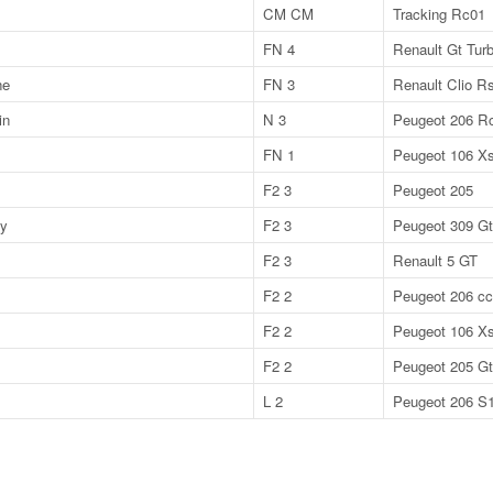
CM CM
Tracking Rc01
FN 4
Renault Gt Tur
ne
FN 3
Renault Clio R
in
N 3
Peugeot 206 R
FN 1
Peugeot 106 Xs
F2 3
Peugeot 205
y
F2 3
Peugeot 309 Gt
F2 3
Renault 5 GT
F2 2
Peugeot 206 cc
F2 2
Peugeot 106 X
F2 2
Peugeot 205 Gt
L 2
Peugeot 206 S