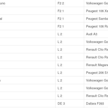
uno
F2 2
Volkswagen Gol
F2 1
Peugeot 106 Xs
al
F2 1
Peugeot Samba
F2 1
Peugeot 106 Ra
L 2
Audi A3
L 2
Volkswagen Gol
L 2
Renault Clio R
L 2
Renault Clio R
L 2
Renault Megan
L 2
Peugeot 206 S
n
L 2
Volkswagen Gol
L 2
Volkswagen Gol
L 2
Renault Clio R
DE 3
Dallara F393