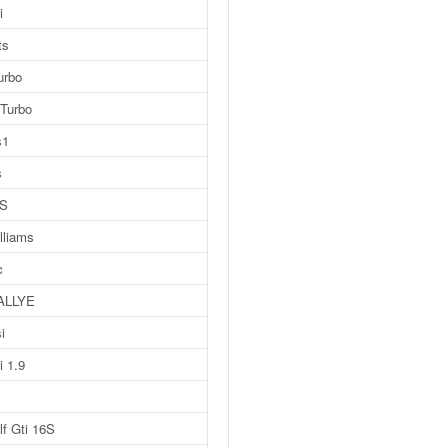
i
ts
urbo
Turbo
s1
s
6S
lliams
c
ALLYE
i
i 1.9
f Gti 16S