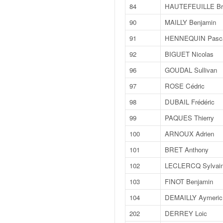
C
84
HAUTEFEUILLE Br
,
d
90
MAILLY Benjamin
u
91
HENNEQUIN Pasc
c
h
92
BIGUET Nicolas
a
96
GOUDAL Sullivan
m
p
97
ROSE Cédric
i
98
DUBAIL Frédéric
o
n
99
PAQUES Thierry
n
100
ARNOUX Adrien
a
t
101
BRET Anthony
e
102
LECLERCQ Sylvai
t
d
103
FINOT Benjamin
e
104
DEMAILLY Aymeric
l
a
202
DERREY Loic
c