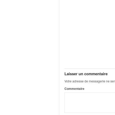
u
t
e
l
'
a
c
t
u
a
l
i
t
é
Laisser un commentaire
d
Votre adresse de messagerie ne ser
e
l
Commentaire
a
c
o
u