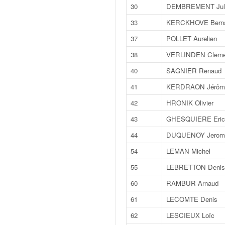
v
30
DEMBREMENT Jul
i
33
KERCKHOVE Bern
d
é
37
POLLET Aurelien
o
38
VERLINDEN Cleme
s
e
40
SAGNIER Renaud
t
41
KERDRAON Jérôm
p
h
42
HRONIK Olivier
o
43
GHESQUIERE Eric
t
o
44
DUQUENOY Jerom
s
54
LEMAN Michel
p
o
55
LEBRETTON Denis
u
60
RAMBUR Arnaud
r
c
61
LECOMTE Denis
h
62
LESCIEUX Loïc
a