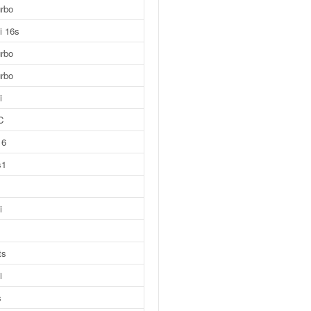
urbo
i 16s
urbo
urbo
i
C
16
s1
i
ts
i
s