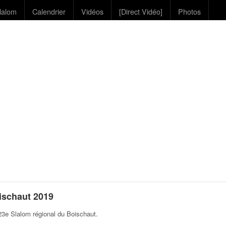
lalom
Calendrier
Vidéos
[Direct Vidéo]
Photos
ischaut 2019
3e Slalom régional du Boischaut
.