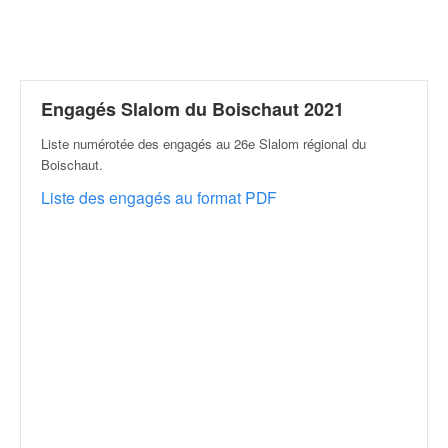
r
a
l
l
y
e
Engagés Slalom du Boischaut 2021
:
Liste numérotée des engagés au 26e Slalom régional du
N
Boischaut
.
e
w
Liste des engagés au format PDF
s
,
r
é
s
u
l
t
a
t
s
,