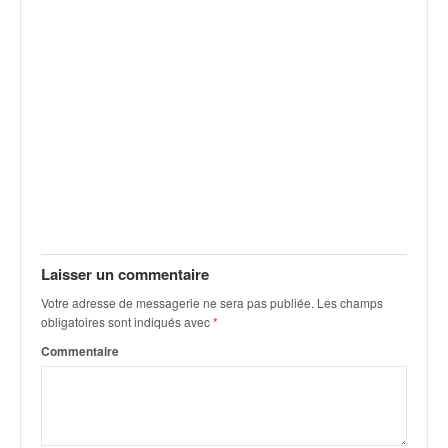
v
i
d
é
o
s
e
t
p
h
o
t
o
Laisser un commentaire
s
Votre adresse de messagerie ne sera pas publiée.
Les champs
p
obligatoires sont indiqués avec
*
o
u
Commentaire
r
c
h
a