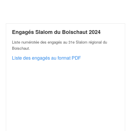
r
a
l
l
y
e
Engagés Slalom du Boischaut 2024
:
Liste numérotée des engagés au 31e Slalom régional du
N
Boischaut
.
e
w
Liste des engagés au format PDF
s
,
r
é
s
u
l
t
a
t
s
,