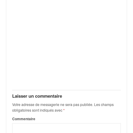
q
u
e
r
a
l
l
y
e
d
u
W
R
C
,
d
Laisser un commentaire
e
Votre adresse de messagerie ne sera pas publiée.
Les champs
l
obligatoires sont indiqués avec
*
'
Commentaire
E
R