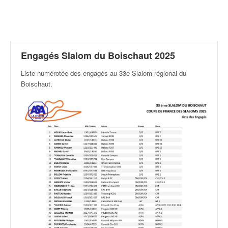
r
a
l
l
y
e
Engagés Slalom du Boischaut 2025
:
Liste numérotée des engagés au 33e Slalom régional du
N
Boischaut
.
e
w
s
,
r
é
s
u
l
t
a
t
s
,