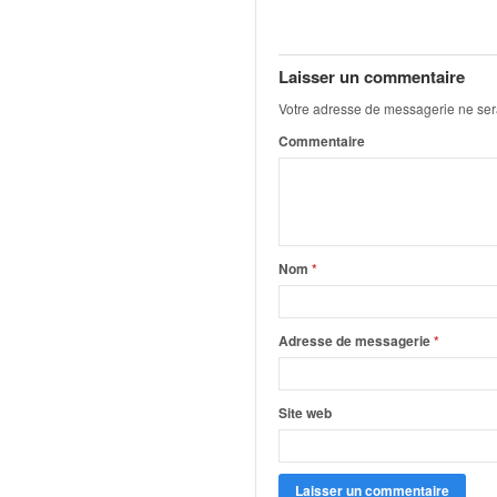
q
u
e
Laisser un commentaire
r
a
Votre adresse de messagerie ne ser
l
Commentaire
l
y
e
d
u
W
Nom
*
R
C
,
Adresse de messagerie
*
d
e
l
Site web
'
E
R