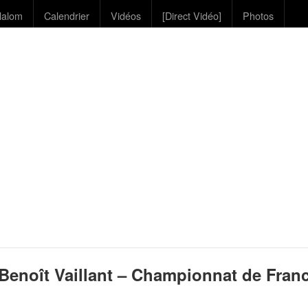
lalom
Calendrier
Vidéos
[Direct Vidéo]
Photos
 Benoît Vaillant – Championnat de Fran