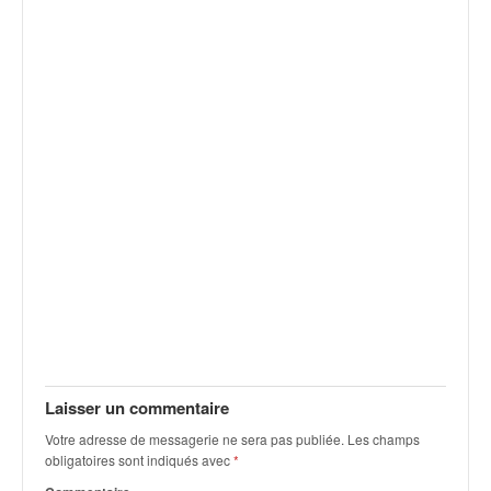
C
,
d
u
c
h
a
m
p
i
o
n
n
a
t
e
t
d
Laisser un commentaire
e
l
Votre adresse de messagerie ne sera pas publiée.
Les champs
a
obligatoires sont indiqués avec
*
c