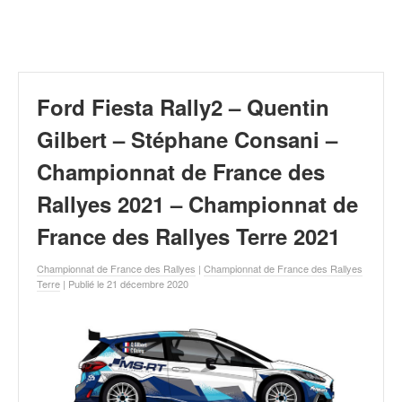
r
a
l
l
y
e
Ford Fiesta Rally2 – Quentin
:
N
Gilbert – Stéphane Consani –
e
Championnat de France des
w
s
Rallyes 2021 – Championnat de
,
r
France des Rallyes Terre 2021
é
s
Championnat de France des Rallyes
|
Championnat de France des Rallyes
u
Terre
| Publié le 21 décembre 2020
l
t
a
t
s
,