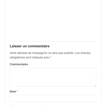
q
u
e
r
a
l
l
y
e
Laisser un commentaire
d
u
Votre adresse de messagerie ne sera pas publiée.
Les champs
W
obligatoires sont indiqués avec
*
R
Commentaire
C
,
d
e
l
'
Nom
*
E
R