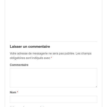
q
u
e
r
a
l
l
y
e
Laisser un commentaire
d
u
Votre adresse de messagerie ne sera pas publiée.
Les champs
W
obligatoires sont indiqués avec
*
R
Commentaire
C
,
d
e
l
'
Nom
*
E
R