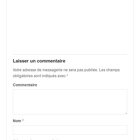
q
u
e
r
a
l
l
y
e
Laisser un commentaire
d
u
Votre adresse de messagerie ne sera pas publiée.
Les champs
W
obligatoires sont indiqués avec
*
R
Commentaire
C
,
d
e
l
'
Nom
*
E
R