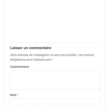
q
u
e
r
a
l
l
y
e
Laisser un commentaire
d
u
Votre adresse de messagerie ne sera pas publiée.
Les champs
W
obligatoires sont indiqués avec
*
R
Commentaire
C
,
d
e
l
'
Nom
*
E
R