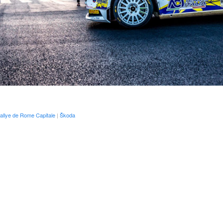
allye de Rome Capitale
|
Škoda