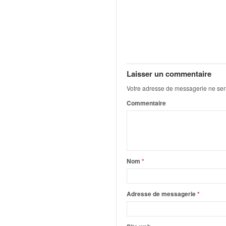
q
u
e
r
a
l
l
Laisser un commentaire
y
e
Votre adresse de messagerie ne ser
d
Commentaire
u
W
R
C
,
Nom
*
d
e
l
'
Adresse de messagerie
*
E
R