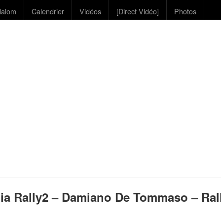
lalom
Calendrier
Vidéos
[Direct Vidéo]
Photos
ia Rally2 – Damiano De Tommaso – Ral