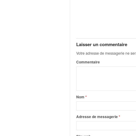
q
u
e
r
a
l
l
Laisser un commentaire
y
e
Votre adresse de messagerie ne ser
d
Commentaire
u
W
R
C
,
Nom
*
d
e
l
'
Adresse de messagerie
*
E
R