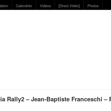
lalom
Calendrier
Vidéos
[Direct Vidéo]
Photos
a Rally2 – Jean-Baptiste Franceschi – R