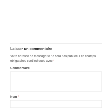
q
u
e
r
a
l
l
y
e
Laisser un commentaire
d
u
Votre adresse de messagerie ne sera pas publiée.
Les champs
W
obligatoires sont indiqués avec
*
R
Commentaire
C
,
d
e
l
'
Nom
*
E
R