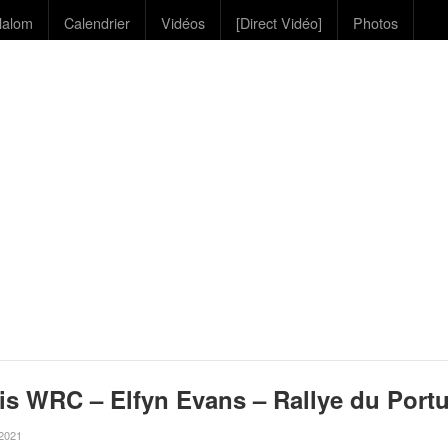
lalom
Calendrier
Vidéos
[Direct Vidéo]
Photos
is WRC – Elfyn Evans – Rallye du Port
 2021