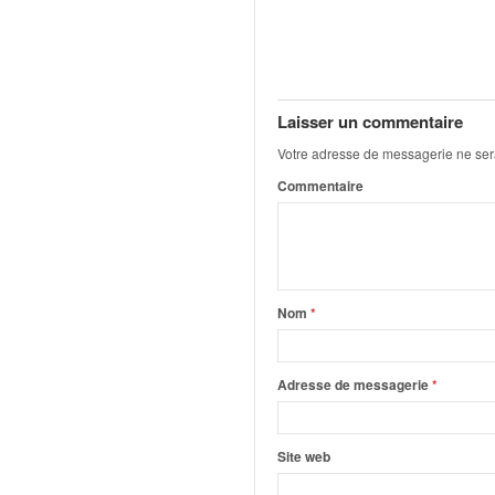
q
u
e
r
a
Laisser un commentaire
l
l
Votre adresse de messagerie ne ser
y
Commentaire
e
d
u
W
R
C
Nom
*
,
d
e
Adresse de messagerie
*
l
'
E
Site web
R