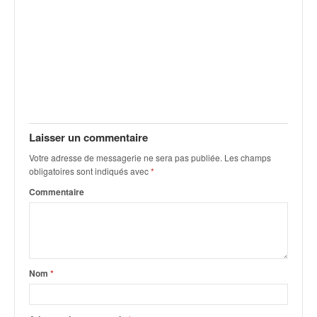
q
u
e
r
a
l
l
y
e
Laisser un commentaire
d
u
Votre adresse de messagerie ne sera pas publiée.
Les champs
W
obligatoires sont indiqués avec
*
R
Commentaire
C
,
d
e
l
'
Nom
*
E
R