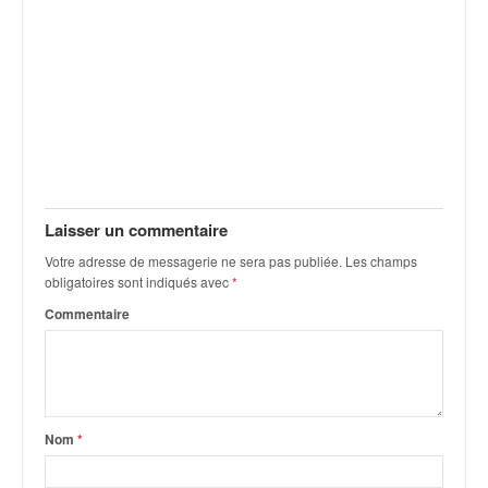
q
u
e
r
a
l
l
y
e
d
Laisser un commentaire
u
W
Votre adresse de messagerie ne sera pas publiée.
Les champs
R
obligatoires sont indiqués avec
*
C
Commentaire
,
d
e
l
'
Nom
*
E
R