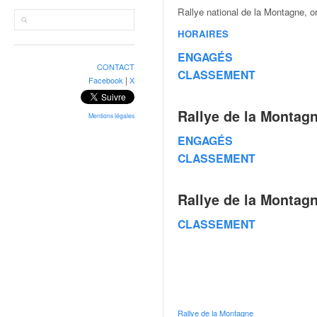
r
Rallye national de la Montagne, 
a
l
HORAIRES
l
ENGAGÉS
y
CONTACT
e
CLASSEMENT
|
Facebook
X
:
N
Rallye de la Montag
e
Mentions légales
w
ENGAGÉS
s
CLASSEMENT
,
r
é
Rallye de la Montag
s
u
CLASSEMENT
l
t
a
t
s
,
Rallye de la Montagne