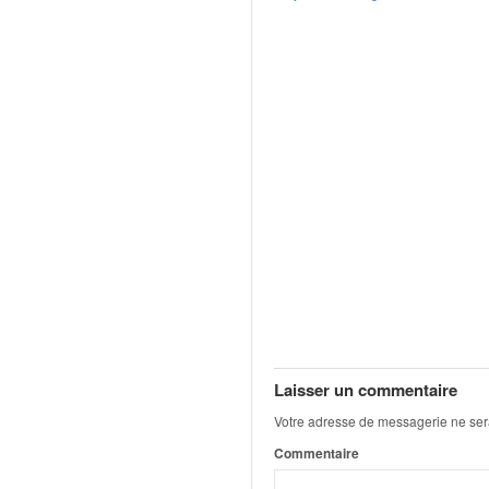
v
i
d
é
o
s
e
t
p
h
o
t
o
s
p
o
u
Laisser un commentaire
r
Votre adresse de messagerie ne ser
c
h
Commentaire
a