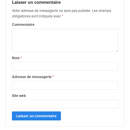
Laisser un commentaire
o
u
Votre adresse de messagerie ne sera pas publiée.
Les champs
p
obligatoires sont indiqués avec
*
e
Commentaire
d
e
F
r
a
Nom
*
n
c
e
e
Adresse de messagerie
*
t
a
u
Site web
s
s
i
t
o