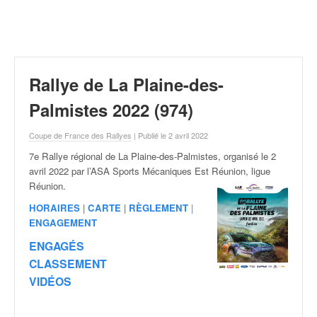
r
a
l
l
y
e
Rallye de La Plaine-des-
:
N
Palmistes 2022 (974)
e
w
Coupe de France des Rallyes
| Publié le 2 avril 2022
s
7e Rallye régional de La Plaine-des-Palmistes, organisé le 2
,
avril
2022 par l’ASA Sports Mécaniques Est Réunion, ligue
r
Réunion.
é
s
HORAIRES
|
CARTE
|
RÈGLEMENT
|
u
ENGAGEMENT
l
ENGAGÉS
t
CLASSEMENT
a
VIDÉOS
t
s
,