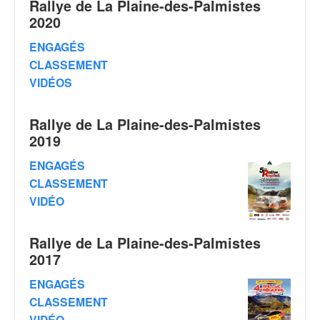
Rallye de La Plaine-des-Palmistes
v
2020
i
d
ENGAGÉS
é
CLASSEMENT
o
VIDÉOS
s
e
t
Rallye de La Plaine-des-Palmistes
p
2019
h
o
ENGAGÉS
t
CLASSEMENT
o
VIDÉO
s
p
o
Rallye de La Plaine-des-Palmistes
u
2017
r
c
ENGAGÉS
h
CLASSEMENT
a
VIDÉO