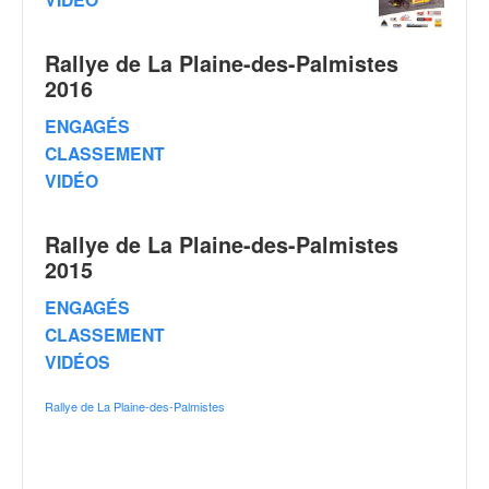
q
u
e
Rallye de La Plaine-des-Palmistes
r
2016
a
l
ENGAGÉS
l
CLASSEMENT
y
VIDÉO
e
d
u
Rallye de La Plaine-des-Palmistes
W
2015
R
C
ENGAGÉS
,
CLASSEMENT
d
VIDÉOS
e
l
Rallye de La Plaine-des-Palmistes
'
E
R