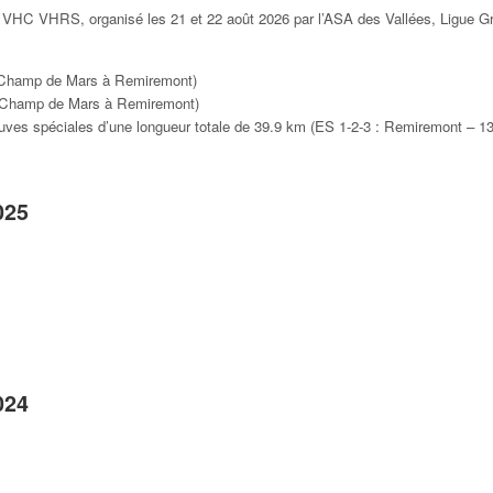
& VHC VHRS, organisé les 21 et 22 août
2026 par l’ASA des Vallées, Ligue G
 (Champ de Mars à Remiremont)
e (Champ de Mars à Remiremont)
uves spéciales d’une longueur totale de 39.9 km (ES 1-2-3 : Remiremont – 1
025
024