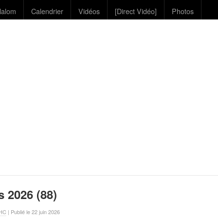
lalom
Calendrier
Vidéos
[Direct Vidéo]
Photos
s 2026 (88)
VHC
| Publié le 22 juin 2026