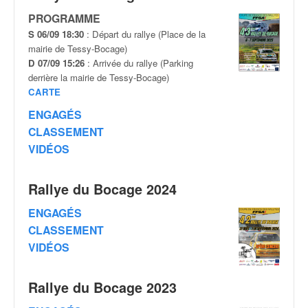
v
PROGRAMME
i
S 06/09 18:30
: Départ du rallye (Place de la
d
mairie de Tessy-Bocage)
é
D 07/09 15:26
: Arrivée du rallye (Parking
o
derrière la mairie de Tessy-Bocage)
s
CARTE
e
t
ENGAGÉS
p
CLASSEMENT
h
VIDÉOS
o
t
o
Rallye du Bocage 2024
s
p
ENGAGÉS
o
CLASSEMENT
u
VIDÉOS
r
c
h
Rallye du Bocage 2023
a