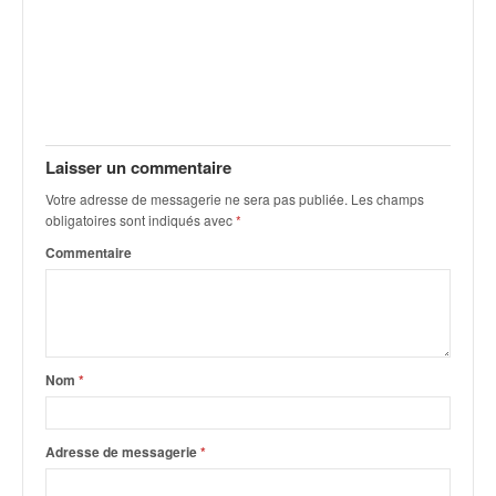
u
t
e
l
'
a
c
Laisser un commentaire
t
u
Votre adresse de messagerie ne sera pas publiée.
Les champs
a
obligatoires sont indiqués avec
*
l
Commentaire
i
t
é
d
e
l
Nom
*
a
c
o
Adresse de messagerie
*
u