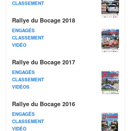
C
CLASSEMENT
,
d
u
Rallye du Bocage 2018
c
ENGAGÉS
h
a
CLASSEMENT
m
VIDÉO
p
i
Rallye du Bocage 2017
o
n
ENGAGÉS
n
CLASSEMENT
a
t
VIDÉOS
e
t
Rallye du Bocage 2016
d
e
ENGAGÉS
l
CLASSEMENT
a
VIDÉO
c