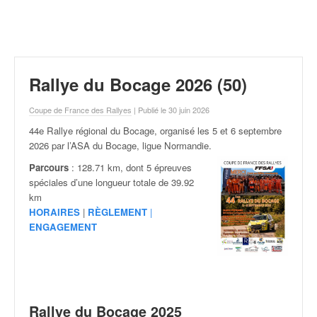
r
a
l
l
y
e
Rallye du Bocage 2026 (50)
:
N
Coupe de France des Rallyes
| Publié le 30 juin 2026
e
44e Rallye régional du Bocage, organisé les 5 et 6 septembre
w
2026 par l’ASA du Bocage, ligue Normandie.
s
,
Parcours
: 128.71 km, dont 5 épreuves
r
spéciales d’une longueur totale de 39.92
é
km
s
HORAIRES
|
RÈGLEMENT
|
u
ENGAGEMENT
l
t
a
t
s
Rallye du Bocage 2025
,