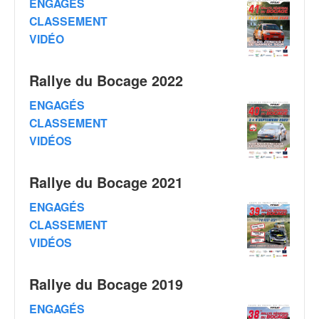
ENGAGÉS
q
u
CLASSEMENT
e
VIDÉO
r
a
Rallye du Bocage 2022
l
l
ENGAGÉS
y
CLASSEMENT
e
d
VIDÉOS
u
W
Rallye du Bocage 2021
R
C
ENGAGÉS
,
CLASSEMENT
d
VIDÉOS
e
l
'
Rallye du Bocage 2019
E
R
ENGAGÉS