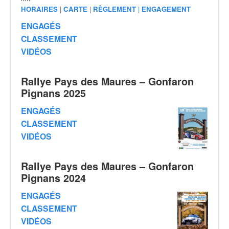
v
HORAIRES
|
CARTE
|
RÈGLEMENT
|
ENGAGEMENT
i
ENGAGÉS
d
CLASSEMENT
é
o
VIDÉOS
s
e
Rallye Pays des Maures – Gonfaron
t
Pignans 2025
p
h
ENGAGÉS
o
CLASSEMENT
t
o
VIDÉOS
s
p
Rallye Pays des Maures – Gonfaron
o
Pignans 2024
u
r
ENGAGÉS
c
CLASSEMENT
h
VIDÉOS
a