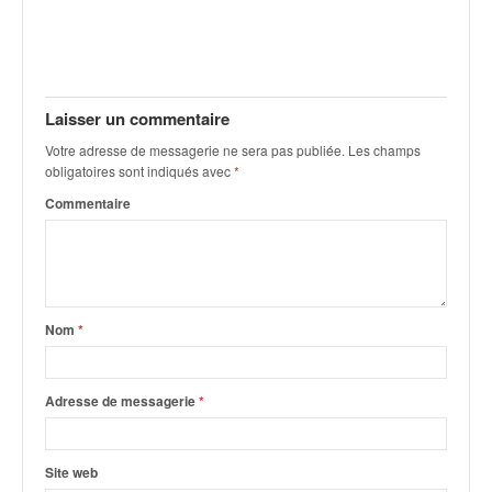
o
u
p
e
d
Laisser un commentaire
e
Votre adresse de messagerie ne sera pas publiée.
Les champs
F
obligatoires sont indiqués avec
*
r
a
Commentaire
n
c
e
e
t
Nom
*
a
u
s
Adresse de messagerie
*
s
i
t
Site web
o