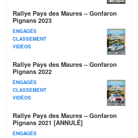
q
u
Rallye Pays des Maures – Gonfaron
e
Pignans 2023
r
a
ENGAGÉS
l
CLASSEMENT
l
VIDÉOS
y
e
d
Rallye Pays des Maures – Gonfaron
u
Pignans 2022
W
R
ENGAGÉS
C
CLASSEMENT
,
VIDÉOS
d
e
l
Rallye Pays des Maures – Gonfaron
'
Pignans 2021 [ANNULÉ]
E
R
ENGAGÉS