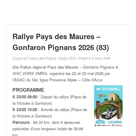
r
a
l
l
y
e
Rallye Pays des Maures –
:
N
Gonfaron Pignans 2026 (83)
e
w
Coupe de France des Rallyes
|
Rallye VHC
| Publié le 5 mars 2026
s
20e Rallye régional Pays des Maures – Gonfaron Pignans &
,
VHC VHRS VMRS, organisé les 22 et 23 mai
2026 par
r
l’ASAC du Var, ligue Provence Alpes – Côte d’Azur.
é
s
PROGRAMME
u
S 23/05 08:00
: Départ du rallye (Place de
l
la Victoire à Gonfaron)
t
S 23/05 15:00
: Arrivée du rallye (Place de
a
la Victoire à Gonfaron)
t
Parcours
: 84.03 km, dont 6 épreuves
s
spéciales d’une longueur totale de 39.66
,
km