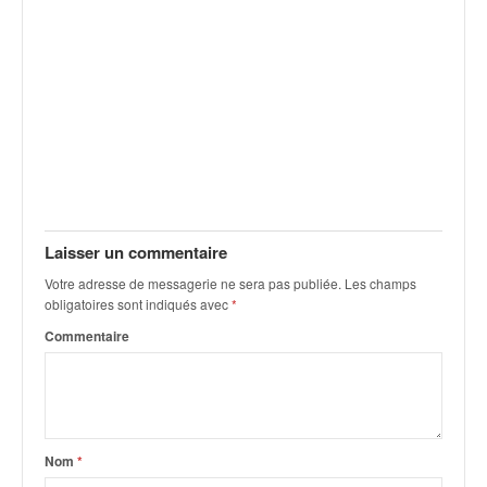
q
u
e
r
a
l
l
y
e
d
u
Laisser un commentaire
W
R
Votre adresse de messagerie ne sera pas publiée.
Les champs
C
obligatoires sont indiqués avec
*
,
Commentaire
d
e
l
'
E
Nom
*
R