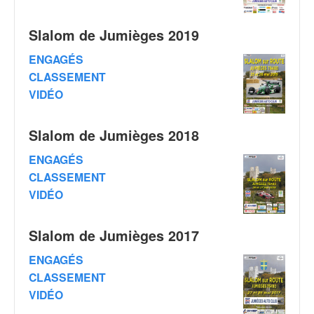
q
u
Slalom de Jumièges 2019
e
r
ENGAGÉS
a
CLASSEMENT
l
l
VIDÉO
y
e
Slalom de Jumièges 2018
d
u
ENGAGÉS
W
CLASSEMENT
R
VIDÉO
C
,
d
Slalom de Jumièges 2017
e
l
ENGAGÉS
'
CLASSEMENT
E
VIDÉO
R