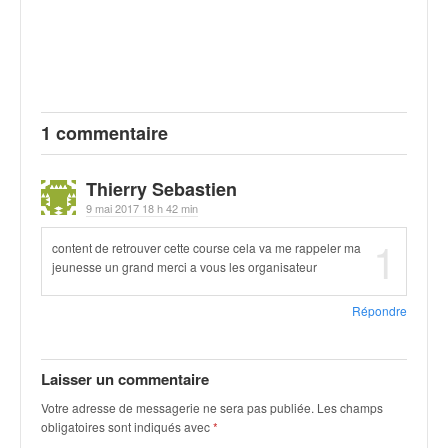
o
u
p
e
d
e
1 commentaire
F
r
a
Thierry Sebastien
n
9 mai 2017 18 h 42 min
c
1
e
content de retrouver cette course cela va me rappeler ma
e
jeunesse un grand merci a vous les organisateur
t
a
Répondre
u
s
s
Laisser un commentaire
i
Votre adresse de messagerie ne sera pas publiée.
Les champs
t
obligatoires sont indiqués avec
*
o