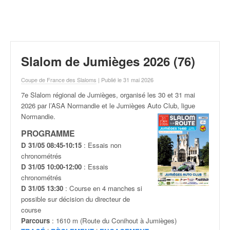
r
a
l
l
y
e
Slalom de Jumièges 2026 (76)
:
N
Coupe de France des Slaloms
| Publié le 31 mai 2026
e
7e Slalom régional de Jumièges, organisé les 30 et 31 mai
w
2026 par l’ASA Normandie et le Jumièges Auto Club, ligue
s
Normandie.
,
r
PROGRAMME
é
D 31/05 08:45-10:15
: Essais non
s
chronométrés
u
D 31/05 10:00-12:00
: Essais
l
chronométrés
t
D 31/05 13:30
: Course en 4 manches si
a
possible sur décision du directeur de
t
course
s
Parcours
: 1610 m (Route du Conihout à Jumièges)
,