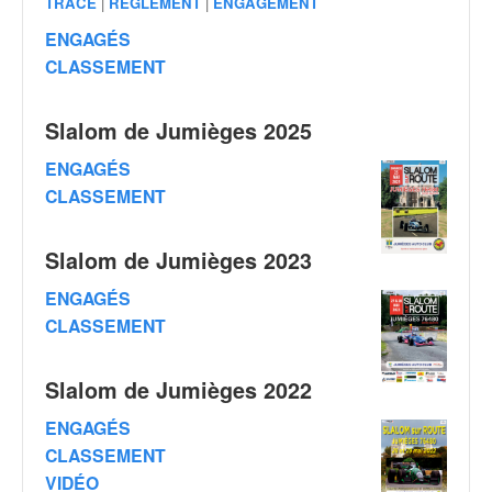
TRACÉ
|
RÈGLEMENT
|
ENGAGEMENT
v
i
ENGAGÉS
d
CLASSEMENT
é
o
Slalom de Jumièges 2025
s
e
ENGAGÉS
t
CLASSEMENT
p
h
o
Slalom de Jumièges 2023
t
o
ENGAGÉS
s
CLASSEMENT
p
o
u
Slalom de Jumièges 2022
r
ENGAGÉS
c
h
CLASSEMENT
a
VIDÉO