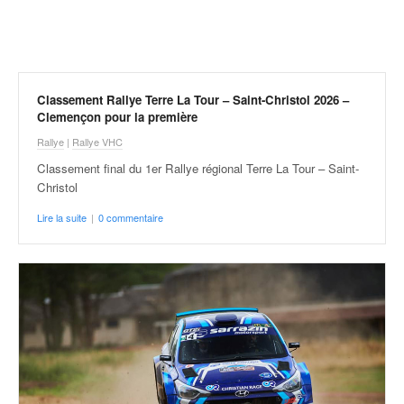
r
a
l
l
y
e
Classement Rallye Terre La Tour – Saint-Christol 2026 –
:
Clemençon pour la première
N
Rallye
|
Rallye VHC
e
Classement final du 1er Rallye régional Terre La Tour – Saint-
w
Christol
s
,
Lire la suite
|
0 commentaire
r
é
s
u
l
t
a
t
s
,