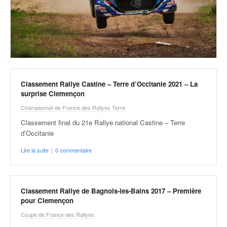
v
i
d
é
o
s
e
t
Classement Rallye Castine – Terre d’Occitanie 2021 – La
p
surprise Clemençon
h
Championnat de France des Rallyes Terre
o
Classement final du 21e Rallye national Castine – Terre
t
d’Occitanie
o
s
Lire la suite
|
0 commentaire
p
o
u
r
Classement Rallye de Bagnols-les-Bains 2017 – Première
c
pour Clemençon
h
Coupe de France des Rallyes
a