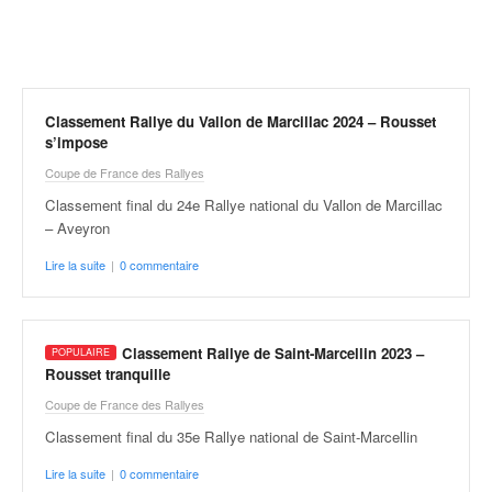
r
a
l
l
y
e
Classement Rallye du Vallon de Marcillac 2024 – Rousset
:
s’impose
N
Coupe de France des Rallyes
e
Classement final du 24e Rallye national du Vallon de Marcillac
w
– Aveyron
s
,
Lire la suite
|
0 commentaire
r
é
s
u
Classement Rallye de Saint-Marcellin 2023 –
l
Rousset tranquille
t
Coupe de France des Rallyes
a
t
Classement final du 35e Rallye national de Saint-Marcellin
s
Lire la suite
|
0 commentaire
,