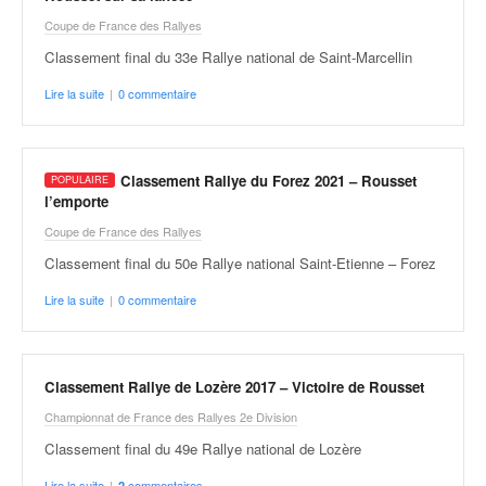
q
Coupe de France des Rallyes
u
e
Classement final du 33e Rallye national de Saint-Marcellin
r
Lire la suite
|
0 commentaire
a
l
l
y
Classement Rallye du Forez 2021 – Rousset
e
l’emporte
d
Coupe de France des Rallyes
u
W
Classement final du 50e Rallye national Saint-Etienne – Forez
R
Lire la suite
|
0 commentaire
C
,
d
e
Classement Rallye de Lozère 2017 – Victoire de Rousset
l
'
Championnat de France des Rallyes 2e Division
E
Classement final du 49e Rallye national de Lozère
R
Lire la suite
|
commentaires
2