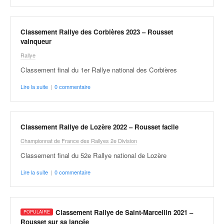
v
i
d
Classement Rallye des Corbières 2023 – Rousset
é
vainqueur
o
Rallye
s
e
Classement final du 1er Rallye national des Corbières
t
Lire la suite
|
0 commentaire
p
h
o
t
Classement Rallye de Lozère 2022 – Rousset facile
o
Championnat de France des Rallyes 2e Division
s
p
Classement final du 52e Rallye national de Lozère
o
Lire la suite
|
0 commentaire
u
r
c
h
Classement Rallye de Saint-Marcellin 2021 –
a
Rousset sur sa lancée