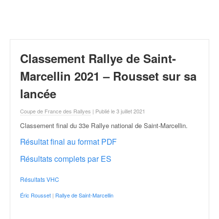
r
a
l
l
y
e
Classement Rallye de Saint-
:
N
Marcellin 2021 – Rousset sur sa
e
lancée
w
s
Coupe de France des Rallyes
| Publié le 3 juillet 2021
,
r
Classement final du 33e Rallye national de Saint-Marcellin
.
é
Résultat final au format PDF
s
u
Résultats complets par ES
l
t
Résultats VHC
a
t
Éric Rousset
|
Rallye de Saint-Marcellin
s
,