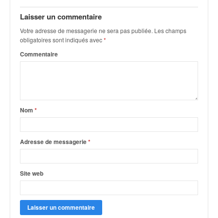
q
u
Laisser un commentaire
e
Votre adresse de messagerie ne sera pas publiée.
Les champs
r
obligatoires sont indiqués avec
*
a
l
Commentaire
l
y
e
d
u
Nom
*
W
R
C
Adresse de messagerie
*
,
d
e
Site web
l
'
E
R