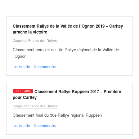
r
a
l
l
y
Classement Rallye de la Vallée de l’Ognon 2019 – Caritey
arrache la victoire
e
:
Coupe de France des Rallyes
N
Classement complet du 10e Rallye régional de la Vallée de
e
l’Ognon
w
s
Lire la suite
|
0 commentaire
,
r
é
s
Classement Rallye Ruppéen 2017 – Première
u
pour Caritey
l
Coupe de France des Rallyes
t
Classement final du 30e Rallye régional Ruppéen
a
t
Lire la suite
|
0 commentaire
s
,