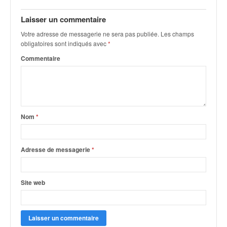
q
u
Laisser un commentaire
e
Votre adresse de messagerie ne sera pas publiée.
Les champs
r
obligatoires sont indiqués avec
*
a
l
Commentaire
l
y
e
d
u
Nom
*
W
R
C
Adresse de messagerie
*
,
d
e
Site web
l
'
E
R