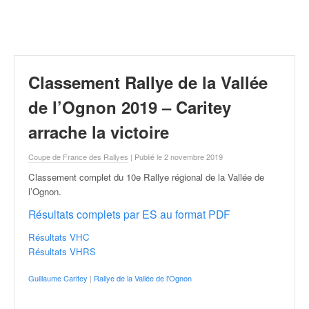
r
a
l
l
y
e
Classement Rallye de la Vallée
:
N
de l’Ognon 2019 – Caritey
e
arrache la victoire
w
s
Coupe de France des Rallyes
| Publié le 2 novembre 2019
,
r
Classement complet du 10e Rallye régional de la Vallée de
é
l’Ognon
.
s
Résultats complets par ES au format PDF
u
l
Résultats VHC
t
Résultats VHRS
a
t
Guillaume Caritey
|
Rallye de la Vallée de l'Ognon
s
,