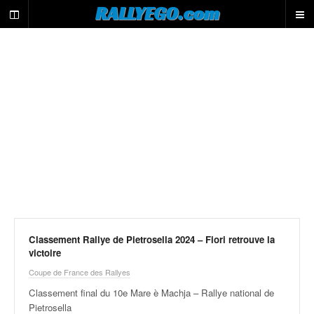
L
RALLYEGO.com
e
m
o
t
e
u
r
d
e
r
e
c
h
e
r
c
Classement Rallye de Pietrosella 2024 – Fiori retrouve la
victoire
h
e
Coupe de France des Rallyes
d
Classement final du 10e Mare è Machja – Rallye national de
u
Pietrosella