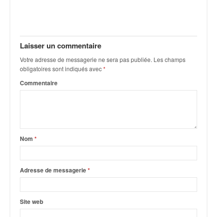
q
u
e
r
a
Laisser un commentaire
l
Votre adresse de messagerie ne sera pas publiée.
Les champs
l
obligatoires sont indiqués avec
*
y
Commentaire
e
d
u
W
R
C
Nom
*
,
d
e
Adresse de messagerie
*
l
'
E
Site web
R