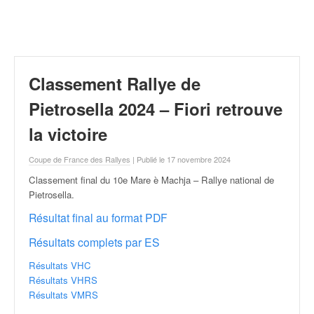
r
a
l
l
y
e
Classement Rallye de
:
N
Pietrosella 2024 – Fiori retrouve
e
la victoire
w
s
Coupe de France des Rallyes
| Publié le 17 novembre 2024
,
r
Classement final du 10e Mare è Machja – Rallye national de
é
Pietrosella
.
s
Résultat final au format PDF
u
l
Résultats complets par ES
t
a
Résultats VHC
t
Résultats VHRS
s
Résultats VMRS
,