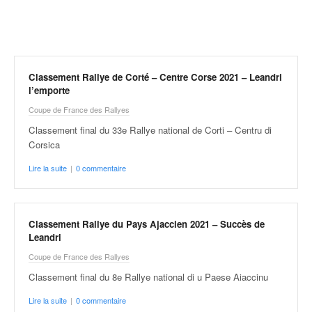
r
a
l
l
y
e
Classement Rallye de Corté – Centre Corse 2021 – Leandri
:
l’emporte
N
Coupe de France des Rallyes
e
Classement final du 33e Rallye national de Corti – Centru di
w
Corsica
s
,
Lire la suite
|
0 commentaire
r
é
s
u
Classement Rallye du Pays Ajaccien 2021 – Succès de
l
Leandri
t
Coupe de France des Rallyes
a
t
Classement final du 8e Rallye national di u Paese Aiaccinu
s
Lire la suite
|
0 commentaire
,