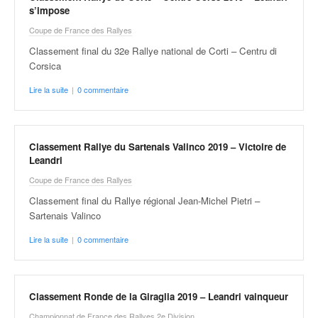
q
s’impose
u
Coupe de France des Rallyes
e
r
Classement final du 32e Rallye national de Corti – Centru di
a
Corsica
l
Lire la suite
|
0 commentaire
l
y
e
d
Classement Rallye du Sartenais Valinco 2019 – Victoire de
u
Leandri
W
Coupe de France des Rallyes
R
C
Classement final du Rallye régional Jean-Michel Pietri –
,
Sartenais Valinco
d
Lire la suite
|
0 commentaire
e
l
'
E
Classement Ronde de la Giraglia 2019 – Leandri vainqueur
R
Championnat de France des Rallyes 2e Division