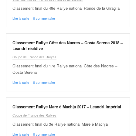
C
,
Classement final du 49e Rallye national Ronde de la Giraglia
d
u
Lire la suite
|
0 commentaire
c
h
a
Classement Rallye Côte des Nacres – Costa Serena 2018 –
m
Leandri récidive
p
i
Coupe de France des Rallyes
o
Classement final du 17e Rallye national Côte des Nacres –
n
Costa Serena
n
a
Lire la suite
|
0 commentaire
t
e
t
Classement Rallye Mare è Machja 2017 – Leandri impérial
d
e
Coupe de France des Rallyes
l
Classement final du 3e Rallye national Mare è Machja
a
c
Lire la suite
|
0 commentaire