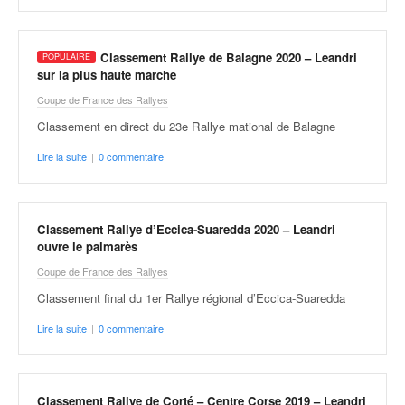
v
i
d
Classement Rallye de Balagne 2020 – Leandri
é
sur la plus haute marche
o
Coupe de France des Rallyes
s
e
Classement en direct du 23e Rallye mational de Balagne
t
Lire la suite
|
0 commentaire
p
h
o
t
Classement Rallye d’Eccica-Suaredda 2020 – Leandri
o
ouvre le palmarès
s
Coupe de France des Rallyes
p
o
Classement final du 1er Rallye régional d’Eccica-Suaredda
u
Lire la suite
|
0 commentaire
r
c
h
a
Classement Rallye de Corté – Centre Corse 2019 – Leandri