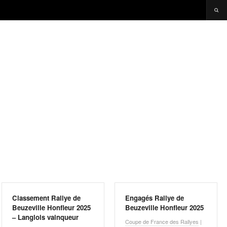
Classement Rallye de
Engagés Rallye de
Beuzeville Honfleur 2025
Beuzeville Honfleur 2025
– Langlois vainqueur
Coupe de France des Rallyes
|