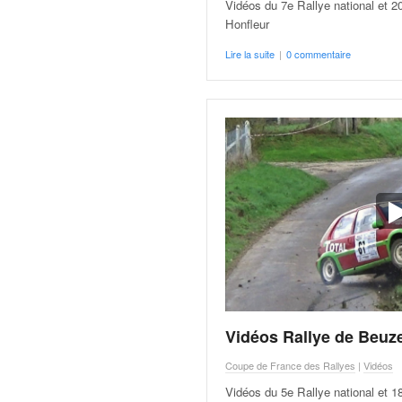
q
Vidéos du 7e Rallye national et 2
u
Honfleur
e
Lire la suite
|
0 commentaire
r
a
l
l
y
e
d
u
W
R
C
,
d
e
l
Vidéos Rallye de Beuze
'
E
Coupe de France des Rallyes
|
Vidéos
R
Vidéos du 5e Rallye national et 1