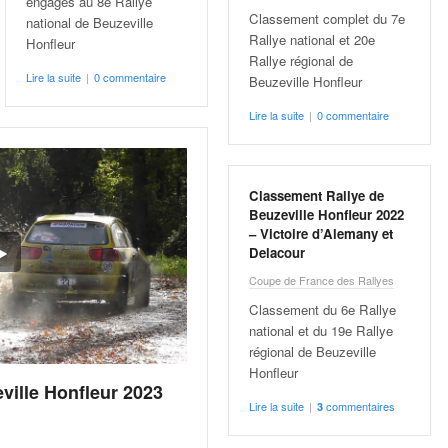
engagés au 8e Rallye
Classement complet du 7e
national de Beuzeville
Rallye national et 20e
Honfleur
Rallye régional de
Lire la suite
|
0 commentaire
Beuzeville Honfleur
Lire la suite
|
0 commentaire
Classement Rallye de
Beuzeville Honfleur 2022
– Victoire d’Alemany et
Delacour
Coupe de France des Rallyes
Classement du 6e Rallye
national et du 19e Rallye
régional de Beuzeville
Honfleur
ville Honfleur 2023
Lire la suite
|
commentaires
3