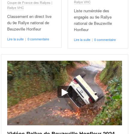
Rallye VHC
Coupe de France des Rallyes
|
Rallye VHC
Liste numérotée des
Classement en direct live
engagés au 9e Rallye
du 9e Rallye national de
national de Beuzeville
Beuzeville Honfleur
Honfleur
Lire la suite
|
0 commentaire
Lire la suite
|
0 commentaire
Vidéos Rallye de Beuzeville Honfleur 2024