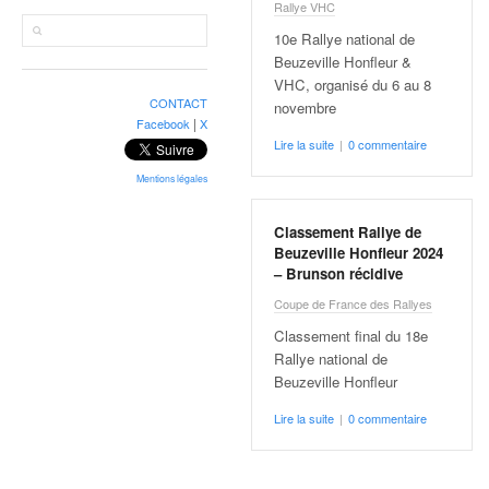
r
Rallye VHC
a
10e Rallye national de
l
Beuzeville Honfleur &
l
VHC, organisé du 6 au 8
y
CONTACT
novembre
e
|
Facebook
X
:
Lire la suite
|
0 commentaire
N
e
Mentions légales
w
s
Classement Rallye de
,
Beuzeville Honfleur 2024
r
– Brunson récidive
é
Coupe de France des Rallyes
s
Classement final du 18e
u
Rallye national de
l
Beuzeville Honfleur
t
a
Lire la suite
|
0 commentaire
t
s
,