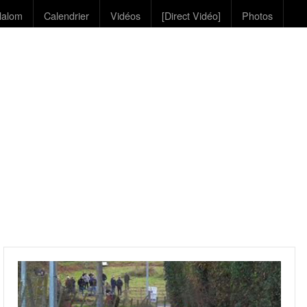
lalom
Calendrier
Vidéos
[Direct Vidéo]
Photos