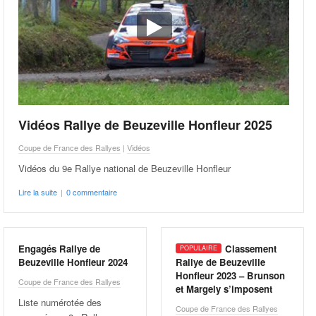
Vidéos Rallye de Beuzeville Honfleur 2025
Coupe de France des Rallyes
|
Vidéos
Vidéos du 9e Rallye national de Beuzeville Honfleur
Lire la suite
|
0 commentaire
Engagés Rallye de
Classement
Beuzeville Honfleur 2024
Rallye de Beuzeville
Honfleur 2023 – Brunson
Coupe de France des Rallyes
et Margely s’imposent
Liste numérotée des
Coupe de France des Rallyes