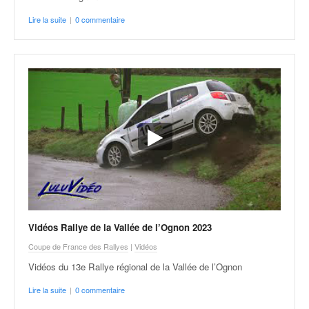
o
Lire la suite
|
0 commentaire
u
p
e
d
e
F
r
a
n
c
e
e
t
a
u
Vidéos Rallye de la Vallée de l’Ognon 2023
s
Coupe de France des Rallyes
|
Vidéos
s
Vidéos du 13e Rallye régional de la Vallée de l’Ognon
i
t
Lire la suite
|
0 commentaire
o