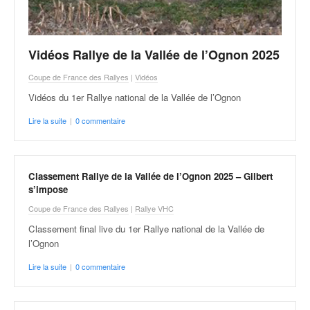
v
i
d
Vidéos Rallye de la Vallée de l’Ognon 2025
é
o
Coupe de France des Rallyes
|
Vidéos
s
e
Vidéos du 1er Rallye national de la Vallée de l’Ognon
t
Lire la suite
|
0 commentaire
p
h
o
t
Classement Rallye de la Vallée de l’Ognon 2025 – Gilbert
o
s’impose
s
Coupe de France des Rallyes
|
Rallye VHC
p
o
Classement final live du 1er Rallye national de la Vallée de
u
l’Ognon
r
Lire la suite
|
0 commentaire
c
h
a