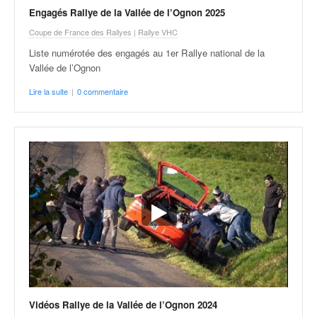
q
Engagés Rallye de la Vallée de l’Ognon 2025
u
Coupe de France des Rallyes
|
Rallye VHC
e
r
Liste numérotée des engagés au 1er Rallye national de la
a
Vallée de l’Ognon
l
Lire la suite
|
0 commentaire
l
y
e
d
u
W
R
C
,
d
e
l
'
E
R
Vidéos Rallye de la Vallée de l’Ognon 2024