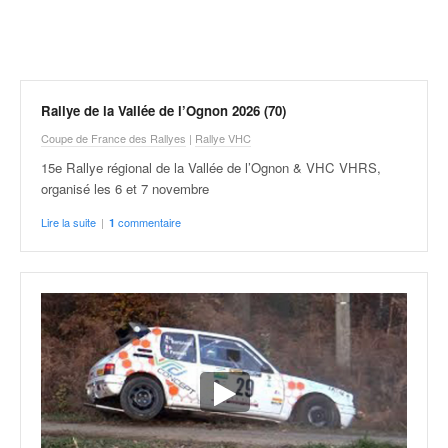
r
a
l
l
y
e
Rallye de la Vallée de l’Ognon 2026 (70)
:
Coupe de France des Rallyes
|
Rallye VHC
N
e
15e Rallye régional de la Vallée de l’Ognon & VHC VHRS,
w
organisé les 6 et 7 novembre
s
Lire la suite
|
commentaire
1
,
r
é
s
u
l
t
a
t
s
,