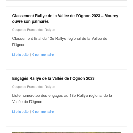
u
t
e
Classement Rallye de la Vallée de l’Ognon 2023 – Mourey
l
ouvre son palmarès
'
Coupe de France des Rallyes
a
Classement final du 13e Rallye régional de la Vallée de
c
l’Ognon
t
u
Lire la suite
|
0 commentaire
a
l
i
t
Engagés Rallye de la Vallée de l’Ognon 2023
é
Coupe de France des Rallyes
d
e
Liste numérotée des engagés au 13e Rallye régional de la
l
Vallée de l’Ognon
a
Lire la suite
|
0 commentaire
c
o
u