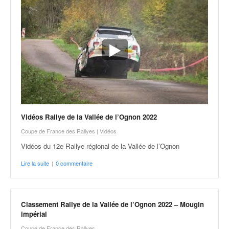
r
s
e
d
e
c
ô
t
e
e
t
Vidéos Rallye de la Vallée de l’Ognon 2022
d
u
Coupe de France des Rallyes
|
Vidéos
s
Vidéos du 12e Rallye régional de la Vallée de l’Ognon
l
a
Lire la suite
|
0 commentaire
l
o
m
Classement Rallye de la Vallée de l’Ognon 2022 – Mougin
impérial
Coupe de France des Rallyes