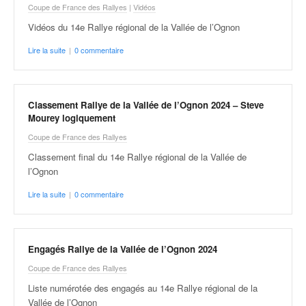
C
Coupe de France des Rallyes
|
Vidéos
,
Vidéos du 14e Rallye régional de la Vallée de l’Ognon
d
u
Lire la suite
|
0 commentaire
c
h
a
m
Classement Rallye de la Vallée de l’Ognon 2024 – Steve
p
Mourey logiquement
i
Coupe de France des Rallyes
o
n
Classement final du 14e Rallye régional de la Vallée de
n
l’Ognon
a
Lire la suite
|
0 commentaire
t
e
t
d
Engagés Rallye de la Vallée de l’Ognon 2024
e
Coupe de France des Rallyes
l
a
Liste numérotée des engagés au 14e Rallye régional de la
c
Vallée de l’Ognon