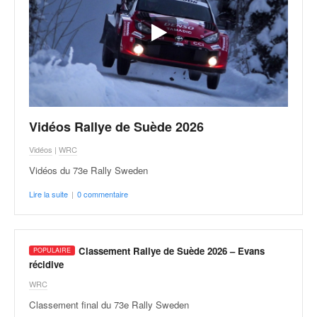
v
i
d
é
o
s
e
t
Vidéos Rallye de Suède 2026
p
h
Vidéos
|
WRC
o
Vidéos du 73e Rally Sweden
t
o
Lire la suite
|
0 commentaire
s
p
o
u
Classement Rallye de Suède 2026 – Evans
r
récidive
c
WRC
h
Classement final du 73e Rally Sweden
a