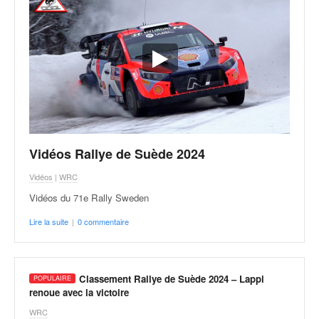
r
s
e
d
e
c
ô
t
e
e
t
Vidéos Rallye de Suède 2024
d
Vidéos
|
WRC
u
s
Vidéos du 71e Rally Sweden
l
Lire la suite
|
0 commentaire
a
l
o
m
Classement Rallye de Suède 2024 – Lappi
renoue avec la victoire
WRC