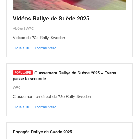
o
u
p
Vidéos Rallye de Suède 2025
e
Vidéos
|
WRC
d
e
Vidéos du 72e Rally Sweden
F
Lire la suite
|
0 commentaire
r
a
n
c
Classement Rallye de Suède 2025 – Evans
e
passe la seconde
e
WRC
t
a
Classement en direct du 72e Rally Sweden
u
Lire la suite
|
0 commentaire
s
s
i
t
Engagés Rallye de Suède 2025
o