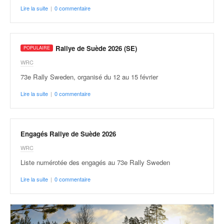
q
Lire la suite
|
0 commentaire
u
e
r
a
Rallye de Suède 2026 (SE)
l
WRC
l
y
73e Rally Sweden, organisé du 12 au 15 février
e
Lire la suite
|
0 commentaire
d
u
W
R
Engagés Rallye de Suède 2026
C
WRC
,
d
Liste numérotée des engagés au 73e Rally Sweden
e
Lire la suite
|
0 commentaire
l
'
E
R