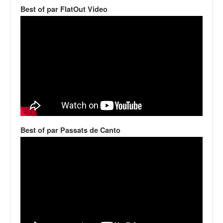
v
Best of par FlatOut Video
i
d
é
o
s
e
t
p
h
o
t
Best of par Passats de Canto
o
s
p
o
u
r
c
h
a