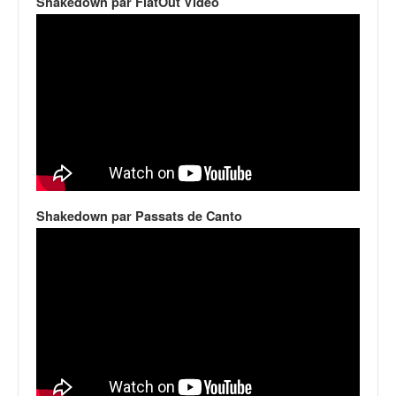
Shakedown par FlatOut Video
Shakedown par Passats de Canto