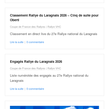
v
i
d
Classement Rallye du Laragnais 2026 – Cinq de suite pour
é
Oberti
o
Coupe de France des Rallyes
|
Rallye VHC
s
e
Classement en direct live du 27e Rallye national du Laragnais
t
Lire la suite
|
0 commentaire
p
h
o
t
Engagés Rallye du Laragnais 2026
o
Coupe de France des Rallyes
|
Rallye VHC
s
p
Liste numérotée des engagés au 27e Rallye national du
o
Laragnais
u
Lire la suite
|
0 commentaire
r
c
h
a