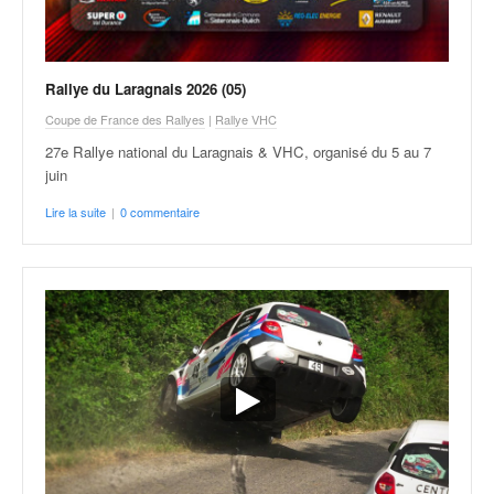
C
,
d
u
Rallye du Laragnais 2026 (05)
c
h
Coupe de France des Rallyes
|
Rallye VHC
a
27e Rallye national du Laragnais & VHC, organisé du 5 au 7
m
juin
p
i
Lire la suite
|
0 commentaire
o
n
n
a
t
e
t
d
e
l
a
c