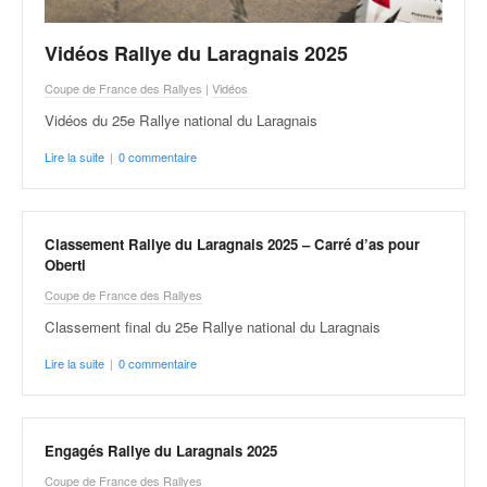
o
u
Vidéos Rallye du Laragnais 2025
p
e
Coupe de France des Rallyes
|
Vidéos
d
Vidéos du 25e Rallye national du Laragnais
e
F
Lire la suite
|
0 commentaire
r
a
n
c
Classement Rallye du Laragnais 2025 – Carré d’as pour
e
Oberti
e
Coupe de France des Rallyes
t
Classement final du 25e Rallye national du Laragnais
a
u
Lire la suite
|
0 commentaire
s
s
i
t
Engagés Rallye du Laragnais 2025
o
Coupe de France des Rallyes