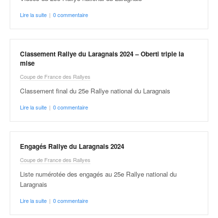
r
s
Lire la suite
|
0 commentaire
e
d
e
c
Classement Rallye du Laragnais 2024 – Oberti triple la
ô
mise
t
Coupe de France des Rallyes
e
Classement final du 25e Rallye national du Laragnais
e
t
Lire la suite
|
0 commentaire
d
u
s
l
Engagés Rallye du Laragnais 2024
a
Coupe de France des Rallyes
l
o
Liste numérotée des engagés au 25e Rallye national du
m
Laragnais
Lire la suite
|
0 commentaire