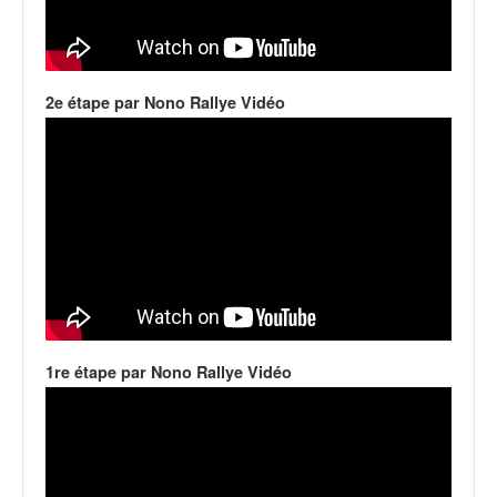
q
u
e
r
a
2e étape par Nono Rallye Vidéo
l
l
y
e
d
u
W
R
C
,
d
1re étape par Nono Rallye Vidéo
e
l
'
E
R