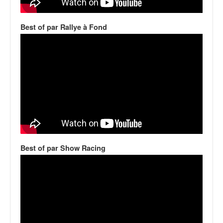
v
i
Best of par Rallye à Fond
d
é
o
s
e
t
p
h
o
t
o
s
Best of par Show Racing
p
o
u
r
c
h
a