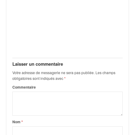
o
u
p
e
d
e
F
r
a
n
Laisser un commentaire
c
Votre adresse de messagerie ne sera pas publiée.
Les champs
e
obligatoires sont indiqués avec
*
e
t
Commentaire
a
u
s
s
i
Nom
*
t
o