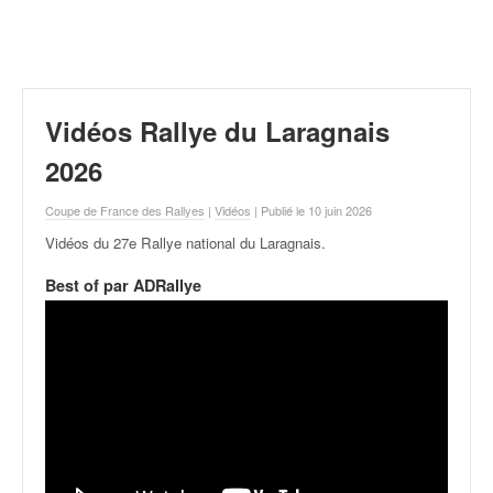
r
a
l
l
y
e
Vidéos Rallye du Laragnais
:
N
2026
e
w
Coupe de France des Rallyes
|
Vidéos
| Publié le 10 juin 2026
s
Vidéos du 27e Rallye national du Laragnais
.
,
r
Best of par ADRallye
é
s
u
l
t
a
t
s
,