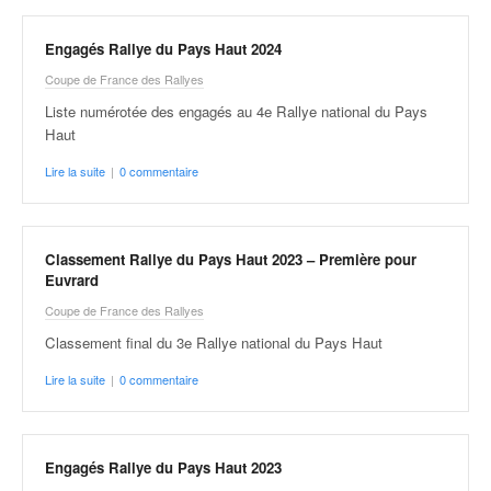
v
i
Engagés Rallye du Pays Haut 2024
d
Coupe de France des Rallyes
é
o
Liste numérotée des engagés au 4e Rallye national du Pays
s
Haut
e
Lire la suite
|
0 commentaire
t
p
h
o
Classement Rallye du Pays Haut 2023 – Première pour
t
Euvrard
o
Coupe de France des Rallyes
s
p
Classement final du 3e Rallye national du Pays Haut
o
Lire la suite
|
0 commentaire
u
r
c
h
Engagés Rallye du Pays Haut 2023
a