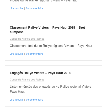
C
Vidéos du 4e Rallye régional Viviers – Pays Haut
,
Lire la suite
|
0 commentaire
d
u
c
h
Classement Rallye Viviers – Pays Haut 2018 – Bret
a
s’impose
m
Coupe de France des Rallyes
p
i
Classement final du 4e Rallye régional Viviers – Pays Haut
o
Lire la suite
|
0 commentaire
n
n
a
t
Engagés Rallye Viviers – Pays Haut 2018
e
Coupe de France des Rallyes
t
d
Liste numérotée des engagés au 4e Rallye régional Viviers –
e
Pays Haut
l
Lire la suite
|
0 commentaire
a
c