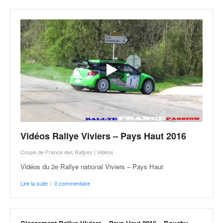
o
u
p
e
d
e
F
r
a
n
c
e
e
Vidéos Rallye Viviers – Pays Haut 2016
t
Coupe de France des Rallyes
|
Vidéos
a
u
Vidéos du 2e Rallye national Viviers – Pays Haut
s
Lire la suite
|
0 commentaire
s
i
t
o