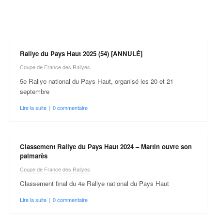
r
a
l
l
y
e
Rallye du Pays Haut 2025 (54) [ANNULÉ]
:
Coupe de France des Rallyes
N
e
5e Rallye national du Pays Haut, organisé les 20 et 21
w
septembre
s
Lire la suite
|
0 commentaire
,
r
é
s
Classement Rallye du Pays Haut 2024 – Martin ouvre son
u
palmarès
l
Coupe de France des Rallyes
t
a
Classement final du 4e Rallye national du Pays Haut
t
Lire la suite
|
0 commentaire
s
,