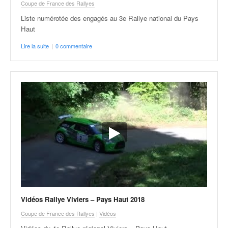
q
Coupe de France des Rallyes
u
Liste numérotée des engagés au 3e Rallye national du Pays
e
Haut
r
a
Lire la suite
|
0 commentaire
l
l
y
e
d
u
W
R
C
,
d
e
l
'
Vidéos Rallye Viviers – Pays Haut 2018
E
Coupe de France des Rallyes
|
Vidéos
R