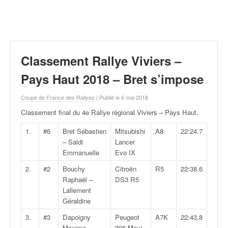
r
a
l
l
y
e
Classement Rallye Viviers –
:
N
Pays Haut 2018 – Bret s’impose
e
w
Coupe de France des Rallyes
| Publié le 6 mai 2018
s
Classement final du 4e Rallye régional Viviers – Pays Haut
.
,
r
1.
#6
Bret Sébastien
Mitsubishi
A8
22:24.7
é
– Saidi
Lancer
s
Emmanuelle
Evo IX
u
2.
#2
Bouchy
Citroën
R5
22:38.6
l
Raphaël –
DS3 R5
t
Lallement
a
Géraldine
t
s
3.
#3
Dapoigny
Peugeot
A7K
22:43.8
,
Maxime –
306 Maxi