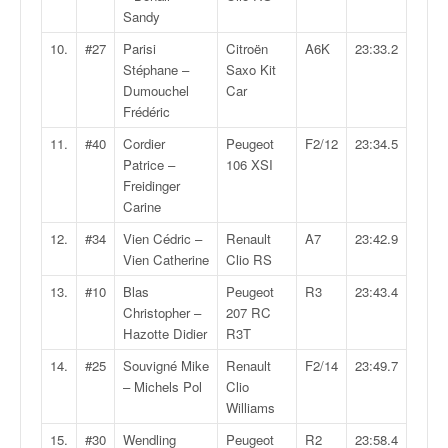
q
Sandy
u
e
10.
#27
Parisi
Citroën
A6K
23:33.2
r
Stéphane –
Saxo Kit
a
Dumouchel
Car
l
Frédéric
l
11.
#40
Cordier
Peugeot
F2/12
23:34.5
y
Patrice –
106 XSI
e
Freidinger
d
Carine
u
W
12.
#34
Vien Cédric –
Renault
A7
23:42.9
R
Vien Catherine
Clio RS
C
13.
#10
Blas
Peugeot
R3
23:43.4
,
Christopher –
207 RC
d
Hazotte Didier
R3T
e
l
14.
#25
Souvigné Mike
Renault
F2/14
23:49.7
'
– Michels Pol
Clio
E
Williams
R
15.
#30
Wendling
Peugeot
R2
23:58.4