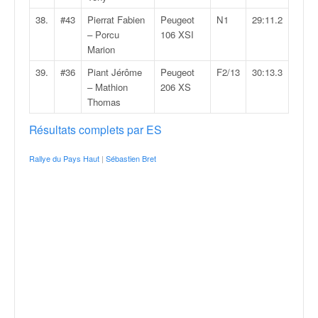
38.
#43
Pierrat Fabien
Peugeot
N1
29:11.2
– Porcu
106 XSI
Marion
39.
#36
Piant Jérôme
Peugeot
F2/13
30:13.3
– Mathion
206 XS
Thomas
Résultats complets par ES
Rallye du Pays Haut
|
Sébastien Bret