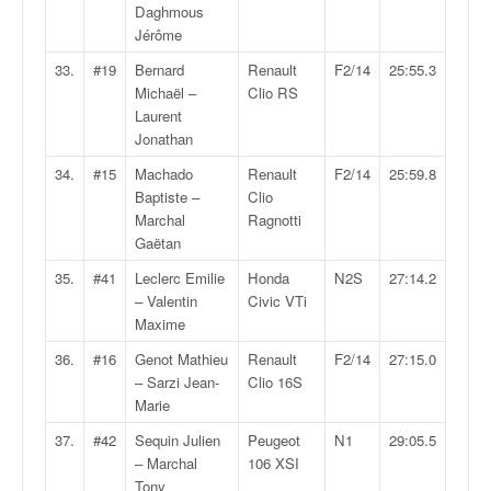
r
Daghmous
s
Jérôme
e
d
33.
#19
Bernard
Renault
F2/14
25:55.3
e
Michaël –
Clio RS
c
Laurent
ô
Jonathan
t
34.
#15
Machado
Renault
F2/14
25:59.8
e
Baptiste –
Clio
e
Marchal
Ragnotti
t
Gaëtan
d
u
35.
#41
Leclerc Emilie
Honda
N2S
27:14.2
s
– Valentin
Civic VTi
l
Maxime
a
36.
#16
Genot Mathieu
Renault
F2/14
27:15.0
l
– Sarzi Jean-
Clio 16S
o
Marie
m
37.
#42
Sequin Julien
Peugeot
N1
29:05.5
– Marchal
106 XSI
Tony