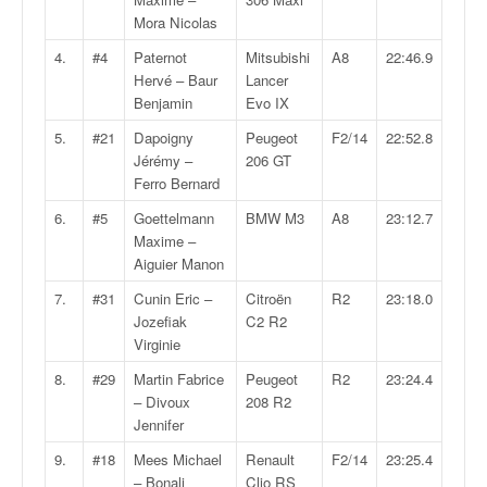
v
Mora Nicolas
i
4.
#4
Paternot
Mitsubishi
A8
22:46.9
d
Hervé – Baur
Lancer
é
Benjamin
Evo IX
o
s
5.
#21
Dapoigny
Peugeot
F2/14
22:52.8
e
Jérémy –
206 GT
t
Ferro Bernard
p
6.
#5
Goettelmann
BMW M3
A8
23:12.7
h
Maxime –
o
Aiguier Manon
t
o
7.
#31
Cunin Eric –
Citroën
R2
23:18.0
s
Jozefiak
C2 R2
p
Virginie
o
u
8.
#29
Martin Fabrice
Peugeot
R2
23:24.4
r
– Divoux
208 R2
c
Jennifer
h
9.
#18
Mees Michael
Renault
F2/14
23:25.4
a
– Bonali
Clio RS