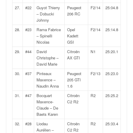
u
27.
#22
Guyot Thierry
Peugeot
F2/14
25:04.8
t
– Dobucki
206 RC
e
Johnny
l
'
28.
#23
Rama Fabrice
Opel
F2/14
25:14.8
a
– Spinelli
Kadett
c
Nicolas
GSI
t
u
29.
#44
David
Citroën
N1
25:20.1
a
Christophe –
AX GTI
l
David Marie
i
30.
#37
Pinteaux
Peugeot
F2/13
25:23.0
t
Maxence –
205 GTI
é
Naudin Anna
1.6
d
e
31.
#47
Bocquart
Citroën
R2
25:25.2
l
Maxence-
C2 R2
a
Claude – De
c
Baets Karen
o
32.
#28
Liodau
Citroën
R2
25:33.4
u
Aurélien –
C2 R2