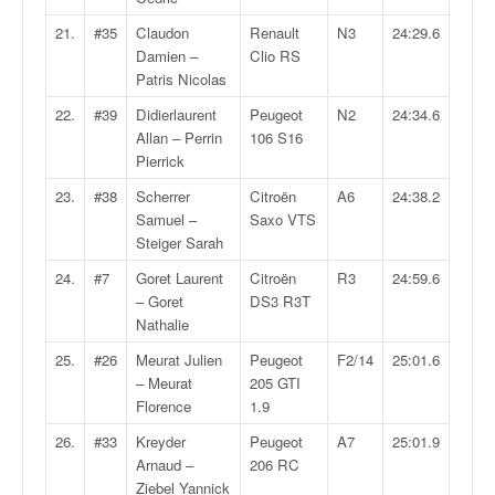
o
21.
#35
Claudon
Renault
N3
24:29.6
u
Damien –
Clio RS
p
Patris Nicolas
e
d
22.
#39
Didierlaurent
Peugeot
N2
24:34.6
e
Allan – Perrin
106 S16
F
Pierrick
r
23.
#38
Scherrer
Citroën
A6
24:38.2
a
Samuel –
Saxo VTS
n
Steiger Sarah
c
e
24.
#7
Goret Laurent
Citroën
R3
24:59.6
e
– Goret
DS3 R3T
t
Nathalie
a
25.
#26
Meurat Julien
Peugeot
F2/14
25:01.6
u
– Meurat
205 GTI
s
Florence
1.9
s
i
26.
#33
Kreyder
Peugeot
A7
25:01.9
t
Arnaud –
206 RC
o
Ziebel Yannick