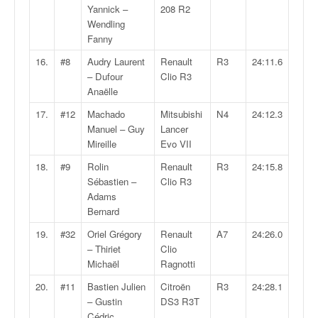
C
Yannick –
208 R2
,
Wendling
d
Fanny
u
c
16.
#8
Audry Laurent
Renault
R3
24:11.6
h
– Dufour
Clio R3
a
Anaëlle
m
17.
#12
Machado
Mitsubishi
N4
24:12.3
p
Manuel – Guy
Lancer
i
Mireille
Evo VII
o
n
18.
#9
Rolin
Renault
R3
24:15.8
n
Sébastien –
Clio R3
a
Adams
t
Bernard
e
19.
#32
Oriel Grégory
Renault
A7
24:26.0
t
– Thiriet
Clio
d
Michaël
Ragnotti
e
l
20.
#11
Bastien Julien
Citroën
R3
24:28.1
a
– Gustin
DS3 R3T
c
Cédric