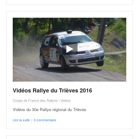
r
s
e
d
e
c
ô
t
e
e
t
d
u
s
Vidéos Rallye du Trièves 2016
l
a
Coupe de France des Rallyes
|
Vidéos
l
Vidéos du 30e Rallye régional du Trièves
o
m
Lire la suite
|
0 commentaire