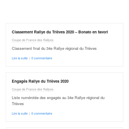
r
a
l
l
y
e
Classement Rallye du Trièves 2020 – Bonato en favori
:
Coupe de France des Rallyes
N
e
Classement final du 34e Rallye régional du Trièves
w
Lire la suite
|
0 commentaire
s
,
r
é
Engagés Rallye du Trièves 2020
s
Coupe de France des Rallyes
u
l
Liste numérotée des engagés au 34e Rallye régional du
t
Trièves
a
Lire la suite
|
0 commentaire
t
s
,