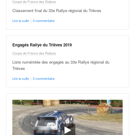
q
Coupe de France des Rallyes
u
Classement final du 33e Rallye régional du Trièves
e
r
Lire la suite
|
0 commentaire
a
l
l
Engagés Rallye du Trièves 2019
y
e
Coupe de France des Rallyes
d
Liste numérotée des engagés au 33e Rallye régional du
u
Trièves
W
R
Lire la suite
|
0 commentaire
C
,
d
e
l
'
E
R