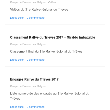
u
Coupe de France des Rallyes
|
Vidéos
t
Vidéos du 31e Rallye régional du Trièves
e
l
Lire la suite
|
0 commentaire
'
a
c
Classement Rallye du Trièves 2017 – Giraldo imbattable
t
u
Coupe de France des Rallyes
a
Classement final du 31e Rallye régional du Trièves
l
i
Lire la suite
|
0 commentaire
t
é
d
e
Engagés Rallye du Trièves 2017
l
Coupe de France des Rallyes
a
Liste numérotée des engagés au 31e Rallye régional du
c
Trièves
o
u
Lire la suite
|
0 commentaire