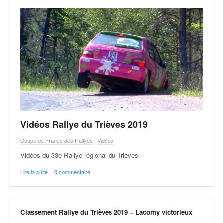
v
i
d
é
o
s
e
t
p
h
o
t
Vidéos Rallye du Trièves 2019
o
Coupe de France des Rallyes
|
Vidéos
s
p
Vidéos du 33e Rallye régional du Trièves
o
Lire la suite
|
0 commentaire
u
r
c
h
Classement Rallye du Trièves 2019 – Lacomy victorieux
a