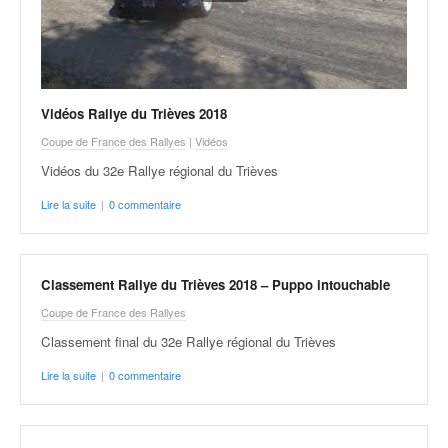
C
,
d
u
c
h
Vidéos Rallye du Trièves 2018
a
Coupe de France des Rallyes
|
Vidéos
m
p
Vidéos du 32e Rallye régional du Trièves
i
Lire la suite
|
0 commentaire
o
n
n
a
Classement Rallye du Trièves 2018 – Puppo intouchable
t
e
Coupe de France des Rallyes
t
Classement final du 32e Rallye régional du Trièves
d
e
Lire la suite
|
0 commentaire
l
a
c