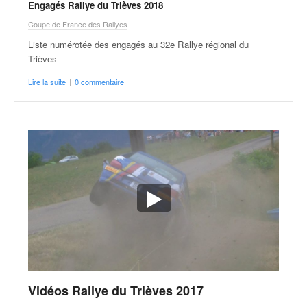
Engagés Rallye du Trièves 2018
o
u
Coupe de France des Rallyes
p
Liste numérotée des engagés au 32e Rallye régional du
e
Trièves
d
e
Lire la suite
|
0 commentaire
F
r
a
n
c
e
e
t
a
u
s
s
i
t
Vidéos Rallye du Trièves 2017
o