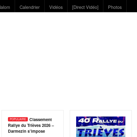
lalom
Calendrier
Vidéos
[Direct Vidéo]
Photos
Classement
Rallye du Trièves 2026 –
Darmezin s’impose