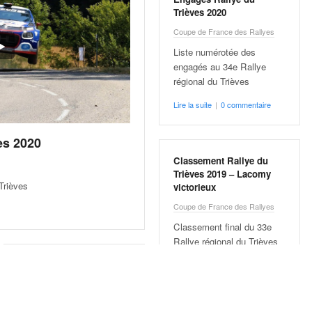
Trièves 2020
Coupe de France des Rallyes
Liste numérotée des
engagés au 34e Rallye
régional du Trièves
Lire la suite
|
0 commentaire
es 2020
Classement Rallye du
Trièves 2019 – Lacomy
Trièves
victorieux
Coupe de France des Rallyes
Classement final du 33e
Rallye régional du Trièves
Lire la suite
|
0 commentaire