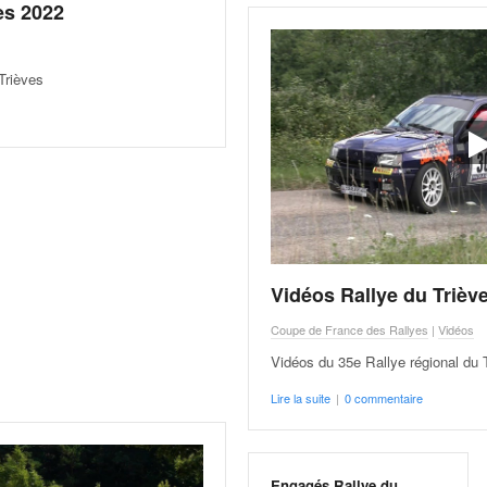
es 2022
Trièves
Vidéos Rallye du Trièv
Coupe de France des Rallyes
|
Vidéos
Vidéos du 35e Rallye régional du 
Lire la suite
|
0 commentaire
Engagés Rallye du