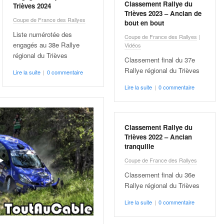
Classement Rallye du
Trièves 2024
Trièves 2023 – Ancian de
Coupe de France des Rallyes
bout en bout
Liste numérotée des
Coupe de France des Rallyes
|
engagés au 38e Rallye
Vidéos
régional du Trièves
Classement final du 37e
Rallye régional du Trièves
Lire la suite
|
0 commentaire
Lire la suite
|
0 commentaire
Classement Rallye du
Trièves 2022 – Ancian
tranquille
Coupe de France des Rallyes
Classement final du 36e
Rallye régional du Trièves
Lire la suite
|
0 commentaire