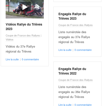
Engagés Rallye du
Trièves 2023
Vidéos Rallye du Trièves
Coupe de France des Rallyes
2023
Liste numérotée des
Coupe de France des Rallyes
|
engagés au 37e Rallye
Vidéos
régional du Trièves
Vidéos du 37e Rallye
Lire la suite
|
0 commentaire
régional du Trièves
Lire la suite
|
0 commentaire
Engagés Rallye du
Trièves 2022
Coupe de France des Rallyes
Liste numérotée des
engagés au 36e Rallye
régional du Trièves
Lire la suite
|
0 commentaire