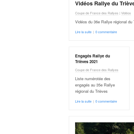
q
Vidéos Rallye du Trièv
u
Coupe de France des Rallyes
|
Vidéos
e
r
Vidéos du 36e Rallye régional du 
a
Lire la suite
|
0 commentaire
l
l
y
e
Engagés Rallye du
d
Trièves 2021
u
Coupe de France des Rallyes
W
R
Liste numérotée des
C
engagés au 35e Rallye
,
régional du Trièves
d
Lire la suite
|
0 commentaire
e
l
'
E
R