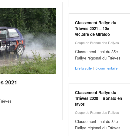
Classement Rallye du
Trièves 2021 – 10e
victoire de Giraldo
Coupe de France des Rallyes
Classement final du 35e
Rallye régional du Trièves
Lire la suite
|
0 commentaire
es 2021
Classement Rallye du
Trièves 2020 – Bonato en
Trièves
favori
Coupe de France des Rallyes
Classement final du 34e
Rallye régional du Trièves