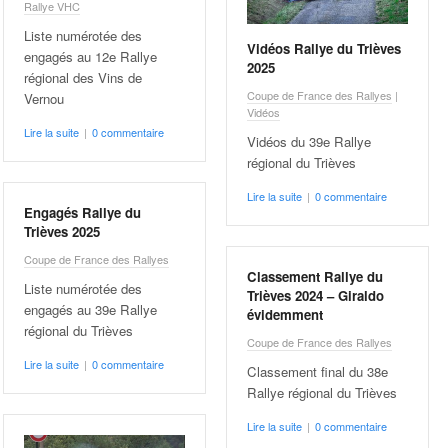
Rallye VHC
Liste numérotée des
Vidéos Rallye du Trièves
engagés au 12e Rallye
2025
régional des Vins de
Coupe de France des Rallyes
|
Vernou
Vidéos
Lire la suite
|
0 commentaire
Vidéos du 39e Rallye
régional du Trièves
Lire la suite
|
0 commentaire
Engagés Rallye du
Trièves 2025
Coupe de France des Rallyes
Classement Rallye du
Liste numérotée des
Trièves 2024 – Giraldo
engagés au 39e Rallye
évidemment
régional du Trièves
Coupe de France des Rallyes
Lire la suite
|
0 commentaire
Classement final du 38e
Rallye régional du Trièves
Lire la suite
|
0 commentaire