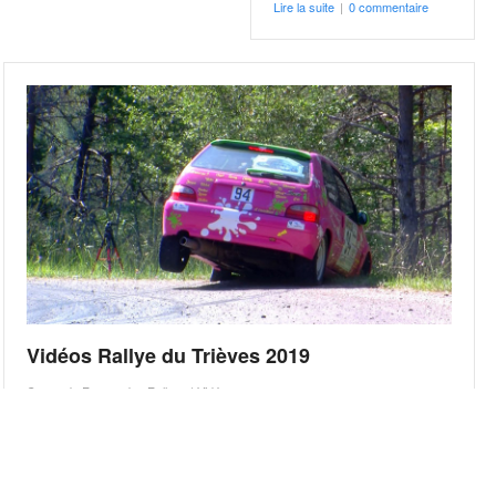
Lire la suite
|
0 commentaire
Vidéos Rallye du Trièves 2019
Coupe de France des Rallyes
|
Vidéos
Vidéos du 33e Rallye régional du Trièves
Lire la suite
|
0 commentaire