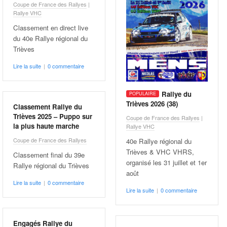
Coupe de France des Rallyes
|
Rallye VHC
Classement en direct live
du 40e Rallye régional du
Trièves
Lire la suite
|
0 commentaire
Rallye du
Trièves 2026 (38)
Classement Rallye du
Trièves 2025 – Puppo sur
Coupe de France des Rallyes
|
la plus haute marche
Rallye VHC
Coupe de France des Rallyes
40e Rallye régional du
Trièves & VHC VHRS,
Classement final du 39e
organisé les 31 juillet et 1er
Rallye régional du Trièves
août
Lire la suite
|
0 commentaire
Lire la suite
|
0 commentaire
Engagés Rallye du