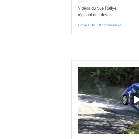
v
Vidéos du 38e Rallye
i
régional du Trièves
d
é
Lire la suite
|
0 commentaire
o
s
e
t
p
h
o
t
o
s
p
o
u
r
c
h
a