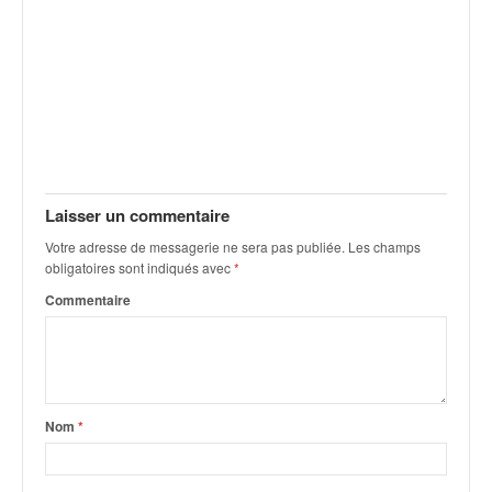
C
,
d
u
c
h
a
m
p
i
Laisser un commentaire
o
Votre adresse de messagerie ne sera pas publiée.
Les champs
n
obligatoires sont indiqués avec
*
n
a
Commentaire
t
e
t
d
e
Nom
*
l
a
c