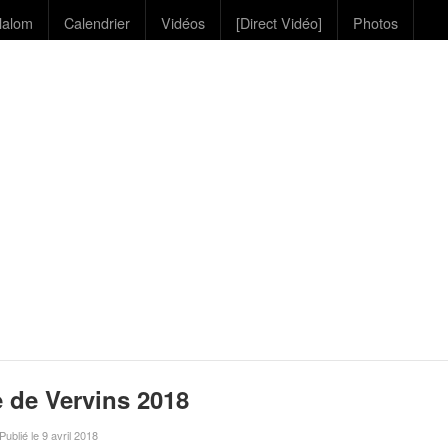
lalom
Calendrier
Vidéos
[Direct Vidéo]
Photos
e de Vervins 2018
 Publié le 9 avril 2018