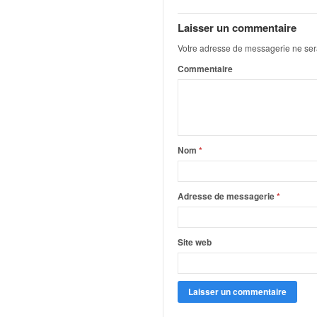
q
u
Laisser un commentaire
e
Votre adresse de messagerie ne ser
r
a
Commentaire
l
l
y
e
d
Nom
*
u
W
R
Adresse de messagerie
*
C
,
d
e
Site web
l
'
E
R