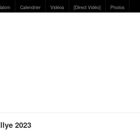
lalom
Calendrier
Vidéos
[Direct Vidéo]
Photos
llye 2023