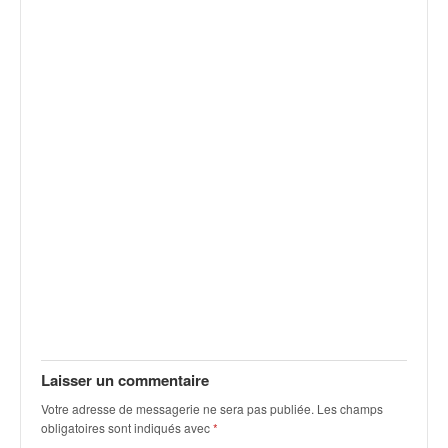
q
u
e
r
a
l
l
y
e
d
u
W
R
C
,
d
e
l
Laisser un commentaire
'
E
Votre adresse de messagerie ne sera pas publiée.
Les champs
R
obligatoires sont indiqués avec
*