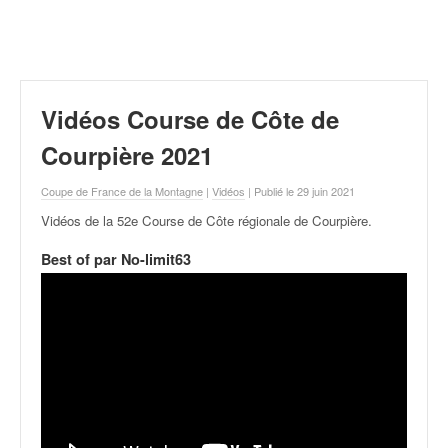
r
a
l
l
y
e
Vidéos Course de Côte de
:
N
Courpière 2021
e
w
Coupe de France de la Montagne
|
Vidéos
| Publié le 29 juin 2021
s
Vidéos de la 52e Course de Côte régionale de Courpière
.
,
r
Best of par No-limit63
é
s
u
l
t
a
t
s
,