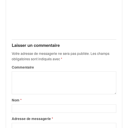
q
u
e
r
a
l
l
y
Laisser un commentaire
e
Votre adresse de messagerie ne sera pas publiée.
Les champs
d
obligatoires sont indiqués avec
*
u
Commentaire
W
R
C
,
d
e
Nom
*
l
'
E
Adresse de messagerie
*
R