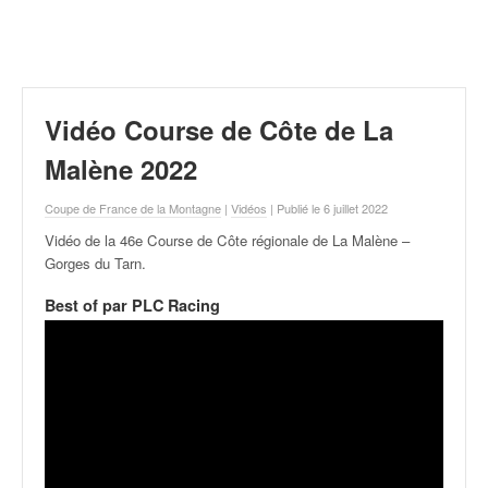
r
a
l
l
y
e
Vidéo Course de Côte de La
:
N
Malène 2022
e
w
Coupe de France de la Montagne
|
Vidéos
| Publié le 6 juillet 2022
s
Vidéo de la 46e Course de Côte régionale de La Malène –
,
Gorges du Tarn
.
r
é
Best of par PLC Racing
s
u
l
t
a
t
s
,