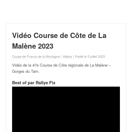
r
a
l
l
y
e
Vidéo Course de Côte de La
:
N
Malène 2023
e
w
Coupe de France de la Montagne
|
Vidéos
| Publié le 5 juillet 2023
s
Vidéo de la 47e Course de Côte régionale de La Malène –
,
Gorges du Tarn
.
r
é
Best of par Rallye Fix
s
u
l
t
a
t
s
,