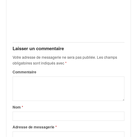
q
u
e
r
a
l
l
y
Laisser un commentaire
e
Votre adresse de messagerie ne sera pas publiée.
Les champs
d
obligatoires sont indiqués avec
*
u
Commentaire
W
R
C
,
d
e
Nom
*
l
'
E
Adresse de messagerie
*
R