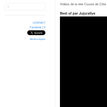
r
Vidéos de la 44e Course de Côte 
a
l
Best of par Jujurallye
l
y
CONTACT
e
|
Facebook
X
:
N
e
Mentions légales
w
s
,
r
é
s
u
l
t
a
t
s
,