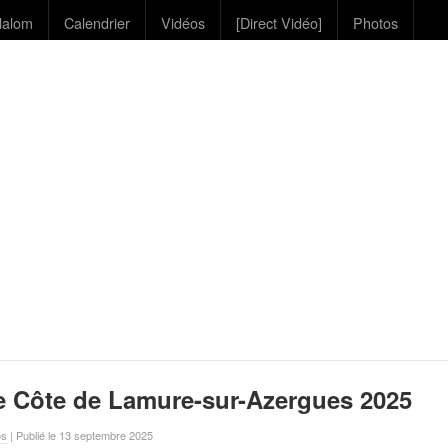
lalom
Calendrier
Vidéos
[Direct Vidéo]
Photos
e Côte de Lamure-sur-Azergues 2025
os
| Publié le 13 septembre 2025