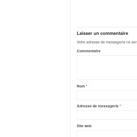
C
,
d
u
c
h
Laisser un commentaire
a
Votre adresse de messagerie ne ser
m
Commentaire
p
i
o
n
n
a
Nom
*
t
e
t
Adresse de messagerie
*
d
e
l
Site web
a
c